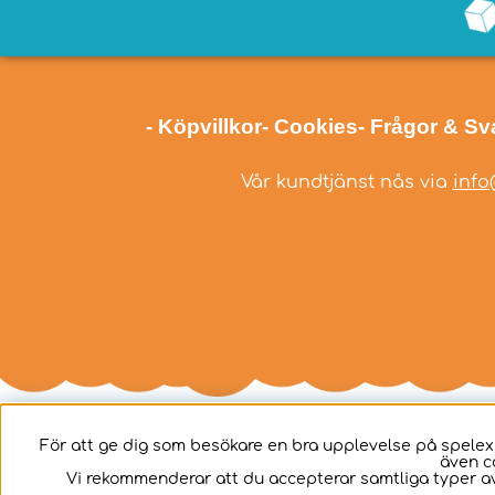
- Köpvillkor
- Cookies
- Frågor & Sv
Vår kundtjänst nås via
info
För att ge dig som besökare en bra upplevelse på spelex
även c
Svenska
Vi rekommenderar att du accepterar samtliga typer av