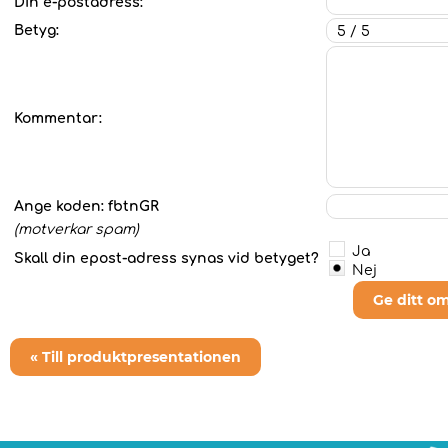
Din e-postadress:
Betyg:
Kommentar:
Ange koden:
fbtnGR
(motverkar spam)
Ja
Skall din epost-adress synas vid betyget?
Nej
Ge ditt o
« Till produktpresentationen