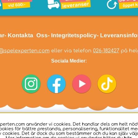
ar
- Kontakta Oss
- Integritetspolicy
- Leveransinf
@spelexperten.com
eller via telefon
026-182427
på helg
Sociala Medier:
perten.com använder vi cookies. Det handlar dels om helt nö
ookies för bättre prestanda, personalisering, funktionalitet me
 cookies. Det är dock du som bestämmer och du kan själv välja