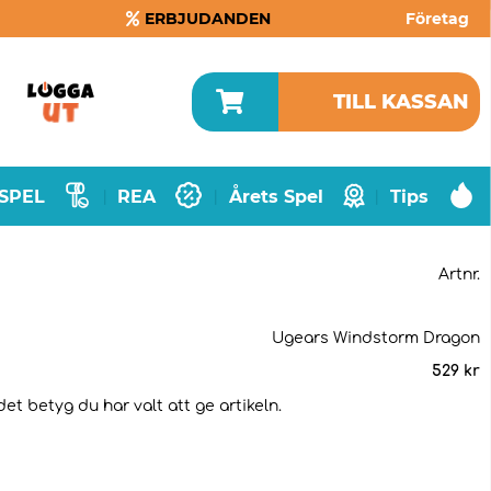
ERBJUDANDEN
Företag
TILL KASSAN
SPEL
REA
Årets Spel
Tips
|
|
|
Artnr.
Ugears Windstorm Dragon
529
kr
et betyg du har valt att ge artikeln.