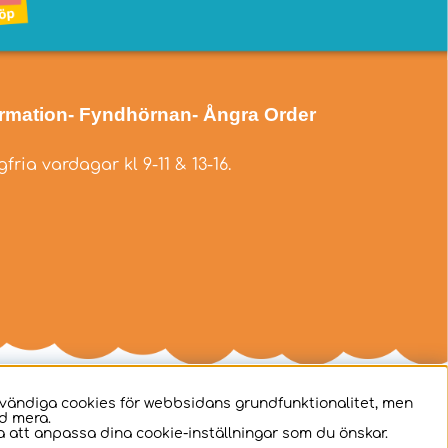
ormation
- Fyndhörnan
- Ångra Order
fria vardagar kl 9-11 & 13-16.
dvändiga cookies för webbsidans grundfunktionalitet, men
d mera.
 att anpassa dina cookie-inställningar som du önskar.