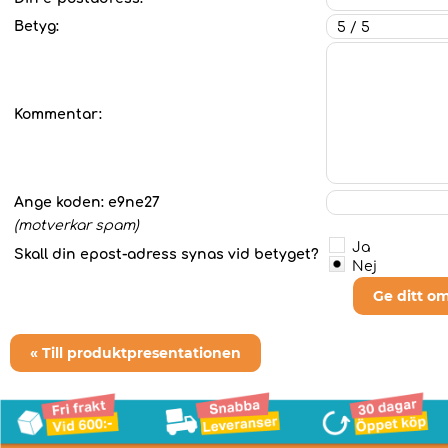
Betyg:
Kommentar:
Ange koden:
e9ne27
(motverkar spam)
Ja
Skall din epost-adress synas vid betyget?
Nej
Ge ditt o
« Till produktpresentationen