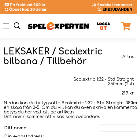
Fri frakt vid 600 kr
Snabba leveranser
Öppet köp 30 dagar
ERBJUDANDEN
LEKSAKER / Scalextric
Artnr.
bilbana / Tillbehör
Scalextric 1:32 - Std Straight
350mm (2st)
219
kr
Nedan kan du betygsätta
Scalextric 1:32 - Std Straight 350m
en skala från 0-5. Om du vill kan du även skriva en kommentar
betyg du har valt att ge artikeln.
Ditt namn kommer att visas som avsändare.
Ditt namn:
Din e-postadress: