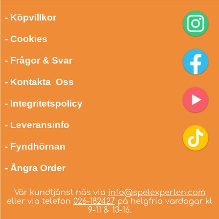
- Köpvillkor
- Cookies
- Frågor & Svar
- Kontakta Oss
- Integritetspolicy
- Leveransinfo
- Fyndhörnan
- Ångra Order
Vår kundtjänst nås via
info@spelexperten.com
eller via telefon
026-182427
på helgfria vardagar kl
9-11 & 13-16.