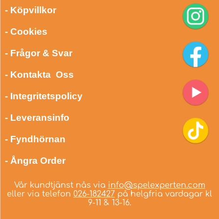
- Köpvillkor
- Cookies
- Frågor & Svar
- Kontakta Oss
- Integritetspolicy
- Leveransinfo
- Fyndhörnan
- Ångra Order
Vår kundtjänst nås via
info@spelexperten.com
eller via telefon
026-182427
på helgfria vardagar kl
9-11 & 13-16.