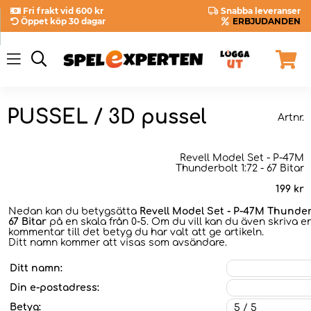
Fri frakt vid 600 kr
Snabba leveranser
Öppet köp 30 dagar
ERBJUDANDEN
PUSSEL / 3D pussel
Artnr.
Revell Model Set - P-47M
Thunderbolt 1:72 - 67 Bitar
199
kr
Nedan kan du betygsätta
Revell Model Set - P-47M Thunderb
67 Bitar
på en skala från 0-5. Om du vill kan du även skriva e
kommentar till det betyg du har valt att ge artikeln.
Ditt namn kommer att visas som avsändare.
Ditt namn:
Din e-postadress:
Betyg: