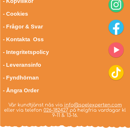
- Köpvillkor
- Cookies
- Frågor & Svar
- Kontakta Oss
- Integritetspolicy
- Leveransinfo
- Fyndhörnan
- Ångra Order
Vår kundtjänst nås via
info@spelexperten.com
eller via telefon
026-182427
på helgfria vardagar kl
9-11 & 13-16.