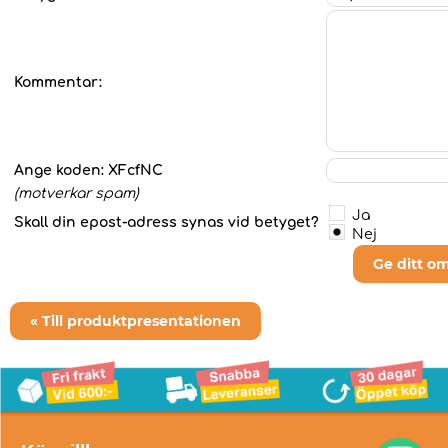
Kommentar:
Ange koden:
XFcfNC
(motverkar spam)
Ja
Skall din epost-adress synas vid betyget?
Nej
Ge ditt o
« Till produktpresentationen