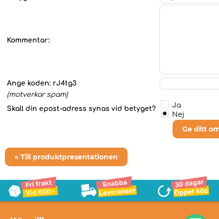
Kommentar:
Ange koden:
rJ4tg3
(motverkar spam)
Ja
Skall din epost-adress synas vid betyget?
Nej
Ge ditt o
« Till produktpresentationen