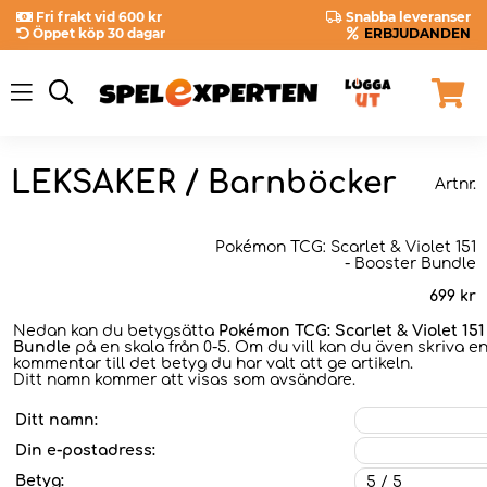
Fri frakt vid 600 kr
Snabba leveranser
Öppet köp 30 dagar
ERBJUDANDEN
LEKSAKER / Barnböcker
Artnr.
Pokémon TCG: Scarlet & Violet 151
- Booster Bundle
699
kr
Nedan kan du betygsätta
Pokémon TCG: Scarlet & Violet 151
Bundle
på en skala från 0-5. Om du vill kan du även skriva e
kommentar till det betyg du har valt att ge artikeln.
Ditt namn kommer att visas som avsändare.
Ditt namn:
Din e-postadress:
Betyg: