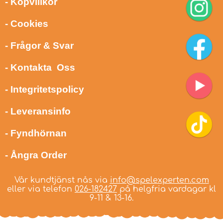
- Köpvillkor
- Cookies
- Frågor & Svar
- Kontakta Oss
- Integritetspolicy
- Leveransinfo
- Fyndhörnan
- Ångra Order
Vår kundtjänst nås via
info@spelexperten.com
eller via telefon
026-182427
på helgfria vardagar kl
9-11 & 13-16.