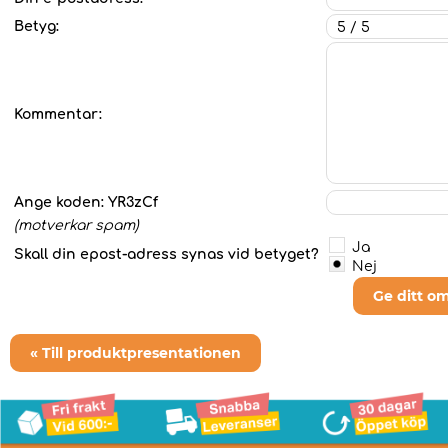
Betyg:
Kommentar:
Ange koden:
YR3zCf
(motverkar spam)
Ja
Skall din epost-adress synas vid betyget?
Nej
Ge ditt o
« Till produktpresentationen