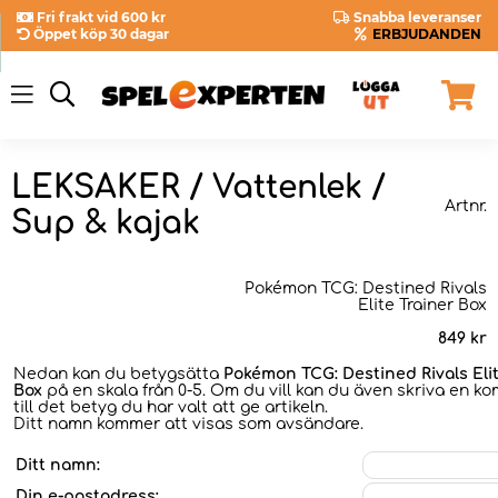
Fri frakt vid 600 kr
Snabba leveranser
Öppet köp 30 dagar
ERBJUDANDEN
LEKSAKER / Vattenlek /
Artnr.
Sup & kajak
Pokémon TCG: Destined Rivals
Elite Trainer Box
849
kr
Nedan kan du betygsätta
Pokémon TCG: Destined Rivals Elit
Box
på en skala från 0-5. Om du vill kan du även skriva en 
till det betyg du har valt att ge artikeln.
Ditt namn kommer att visas som avsändare.
Ditt namn:
Din e-postadress: