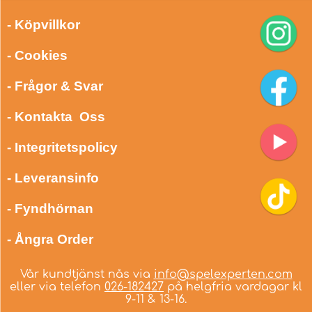
- Köpvillkor
- Cookies
- Frågor & Svar
- Kontakta Oss
- Integritetspolicy
- Leveransinfo
- Fyndhörnan
- Ångra Order
Vår kundtjänst nås via
info@spelexperten.com
eller via telefon
026-182427
på helgfria vardagar kl
9-11 & 13-16.