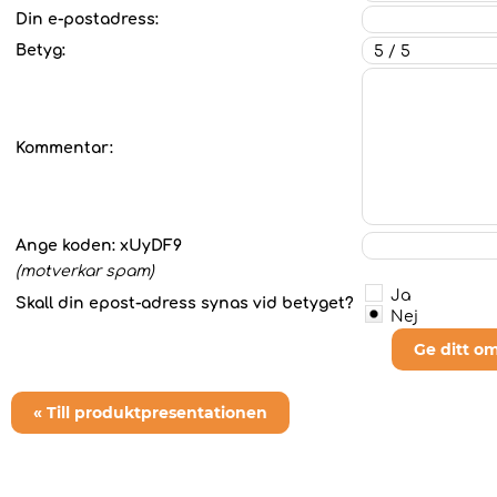
Din e-postadress:
Betyg:
Kommentar:
Ange koden:
xUyDF9
(motverkar spam)
Ja
Skall din epost-adress synas vid betyget?
Nej
Ge ditt o
« Till produktpresentationen