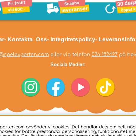
ar
- Kontakta Oss
- Integritetspolicy
- Leveransinf
@spelexperten.com
eller via telefon
026-182427
på helg
Sociala Medier:
perten.com använder vi cookies. Det handlar dels om helt nö
ookies för bättre prestanda, personalisering, funktionalitet me