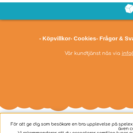
- Köpvillkor
- Cookies
- Frågor & Sv
Vår kundtjänst nås via
info
För att ge dig som besökare en bra upplevelse på spelex
även c
Svenska