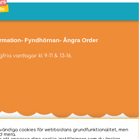
ormation
- Fyndhörnan
- Ångra Order
fria vardagar kl 9-11 & 13-16.
dvändiga cookies för webbsidans grundfunktionalitet, men
d mera.