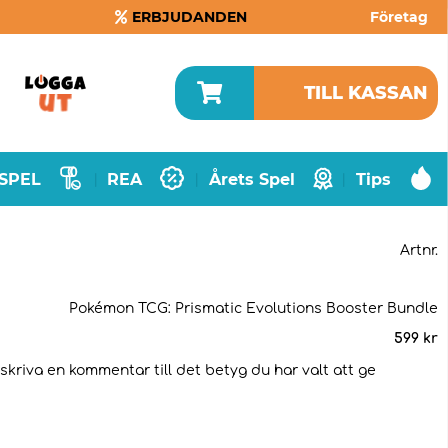
ERBJUDANDEN
Företag
TILL KASSAN
SPEL
REA
Årets Spel
Tips
|
|
|
Artnr.
Pokémon TCG: Prismatic Evolutions Booster Bundle
599
kr
 skriva en kommentar till det betyg du har valt att ge