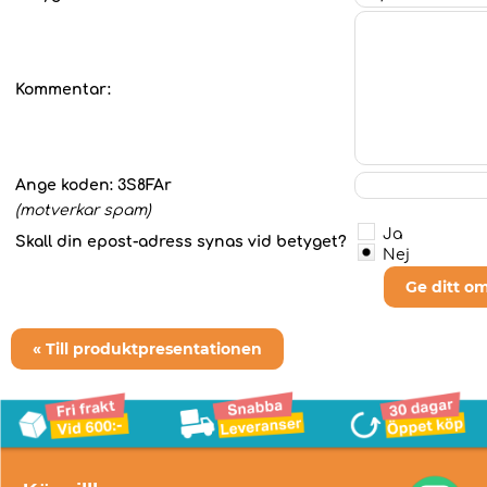
Kommentar:
Ange koden:
3S8FAr
(motverkar spam)
Ja
Skall din epost-adress synas vid betyget?
Nej
Ge ditt o
« Till produktpresentationen