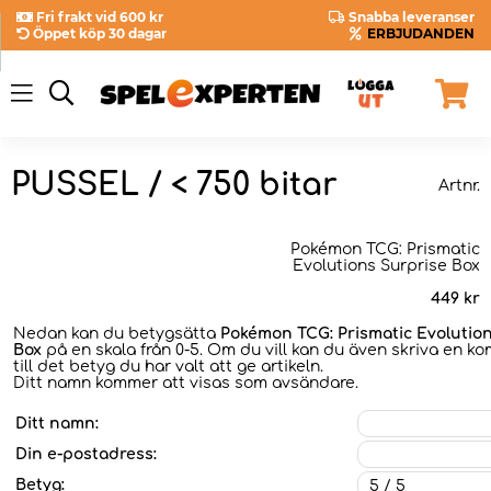
Fri frakt vid 600 kr
Snabba leveranser
Öppet köp 30 dagar
ERBJUDANDEN
PUSSEL / < 750 bitar
Artnr.
Pokémon TCG: Prismatic
Evolutions Surprise Box
449
kr
Nedan kan du betygsätta
Pokémon TCG: Prismatic Evolutio
Box
på en skala från 0-5. Om du vill kan du även skriva en 
till det betyg du har valt att ge artikeln.
Ditt namn kommer att visas som avsändare.
Ditt namn:
Din e-postadress:
Betyg: