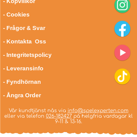
- Köpvillkor
- Cookies
- Frågor & Svar
- Kontakta Oss
- Integritetspolicy
- Leveransinfo
- Fyndhörnan
- Ångra Order
Vår kundtjänst nås via
info@spelexperten.com
eller via telefon
026-182427
på helgfria vardagar kl
9-11 & 13-16.