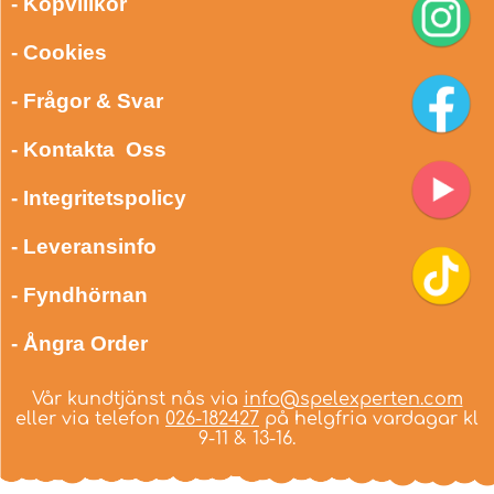
- Köpvillkor
- Cookies
- Frågor & Svar
- Kontakta Oss
- Integritetspolicy
- Leveransinfo
- Fyndhörnan
- Ångra Order
Vår kundtjänst nås via
info@spelexperten.com
eller via telefon
026-182427
på helgfria vardagar kl
9-11 & 13-16.