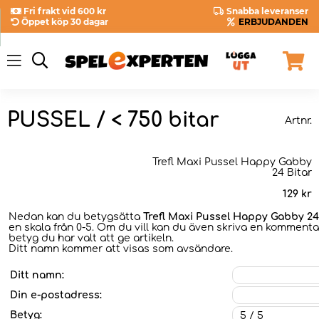
Fri frakt vid 600 kr
Snabba leveranser
Öppet köp 30 dagar
ERBJUDANDEN
PUSSEL / < 750 bitar
Artnr.
Trefl Maxi Pussel Happy Gabby
24 Bitar
129
kr
Nedan kan du betygsätta
Trefl Maxi Pussel Happy Gabby 24
en skala från 0-5. Om du vill kan du även skriva en kommentar
betyg du har valt att ge artikeln.
Ditt namn kommer att visas som avsändare.
Ditt namn:
Din e-postadress:
Betyg: