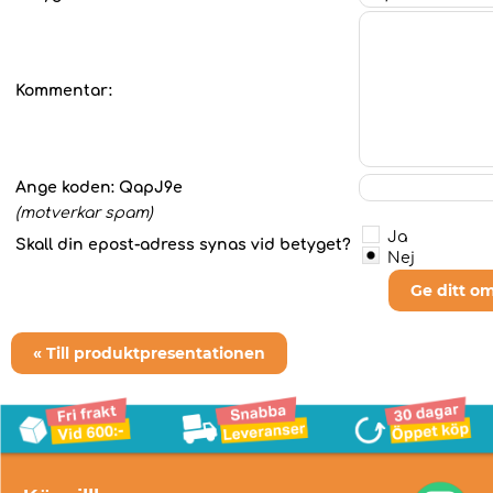
Kommentar:
Ange koden:
QapJ9e
(motverkar spam)
Ja
Skall din epost-adress synas vid betyget?
Nej
Ge ditt o
« Till produktpresentationen