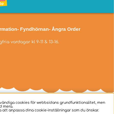
ormation
- Fyndhörnan
- Ångra Order
fria vardagar kl 9-11 & 13-16.
dvändiga cookies för webbsidans grundfunktionalitet, men
d mera.
 att anpassa dina cookie-inställningar som du önskar.