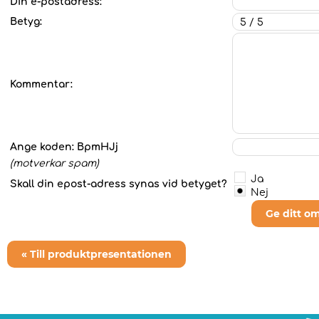
Din e-postadress:
Betyg:
Kommentar:
Ange koden:
BpmHJj
(motverkar spam)
Ja
Skall din epost-adress synas vid betyget?
Nej
Ge ditt o
« Till produktpresentationen