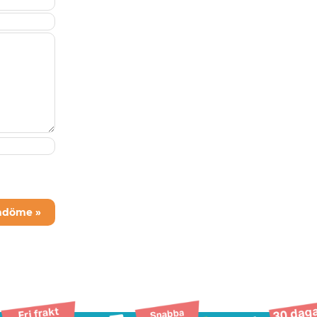
mdöme »