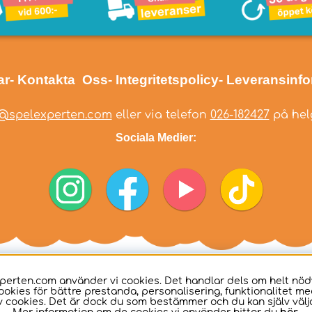
ar
- Kontakta Oss
- Integritetspolicy
- Leveransinf
@spelexperten.com
eller via telefon
026-182427
på helg
Sociala Medier:
perten.com använder vi cookies. Det handlar dels om helt nö
ookies för bättre prestanda, personalisering, funktionalitet me
 cookies. Det är dock du som bestämmer och du kan själv välja