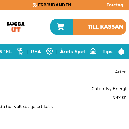
ERBJUDANDEN
Företag
TILL KASSAN
SPEL
REA
Årets Spel
Tips
|
|
|
Artnr.
Catan: Ny Energi
549
kr
u har valt att ge artikeln.