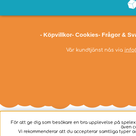
- Köpvillkor
- Cookies
- Frågor & Sv
Vår kundtjänst nås via
info
För att ge dig som besökare en bra upplevelse på spelex
även c
Svenska
Vi rekommenderar att du accepterar samtliga typer av