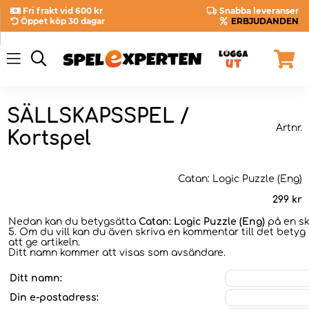
Fri frakt vid 600 kr
Snabba leveranser
Öppet köp 30 dagar
ERBJUDANDEN
SÄLLSKAPSSPEL /
Artnr.
Kortspel
Catan: Logic Puzzle (Eng)
299
kr
Nedan kan du betygsätta
Catan: Logic Puzzle (Eng)
på en ska
5. Om du vill kan du även skriva en kommentar till det betyg 
att ge artikeln.
Ditt namn kommer att visas som avsändare.
Ditt namn:
Din e-postadress: