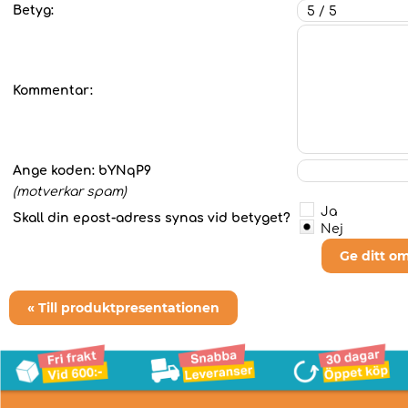
Betyg:
Kommentar:
Ange koden:
bYNqP9
(motverkar spam)
Ja
Skall din epost-adress synas vid betyget?
Nej
Ge ditt o
« Till produktpresentationen