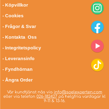
- Köpvillkor
- Cookies
- Frågor & Svar
- Kontakta Oss
- Integritetspolicy
- Leveransinfo
- Fyndhörnan
- Ångra Order
Vår kundtjänst nås via
info@spelexperten.com
eller via telefon
026-182427
på helgfria vardagar kl
9-11 & 13-16.