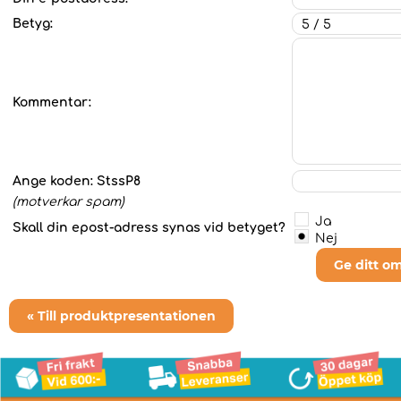
Betyg:
Kommentar:
Ange koden:
StssP8
(motverkar spam)
Ja
Skall din epost-adress synas vid betyget?
Nej
Ge ditt o
« Till produktpresentationen