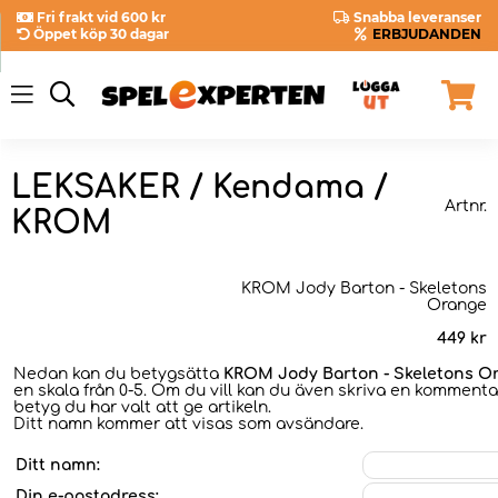
Fri frakt vid 600 kr
Snabba leveranser
Öppet köp 30 dagar
ERBJUDANDEN
LEKSAKER / Kendama /
Artnr.
KROM
KROM Jody Barton - Skeletons
Orange
449
kr
Nedan kan du betygsätta
KROM Jody Barton - Skeletons O
en skala från 0-5. Om du vill kan du även skriva en kommentar
betyg du har valt att ge artikeln.
Ditt namn kommer att visas som avsändare.
Ditt namn:
Din e-postadress: