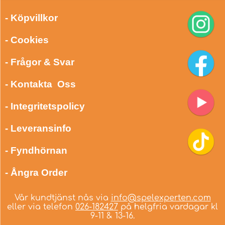
- Köpvillkor
- Cookies
- Frågor & Svar
- Kontakta Oss
- Integritetspolicy
- Leveransinfo
- Fyndhörnan
- Ångra Order
Vår kundtjänst nås via
info@spelexperten.com
eller via telefon
026-182427
på helgfria vardagar kl
9-11 & 13-16.