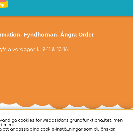
ormation
- Fyndhörnan
- Ångra Order
fria vardagar kl 9-11 & 13-16.
dvändiga cookies för webbsidans grundfunktionalitet, men
d mera.
 att anpassa dina cookie-inställningar som du önskar.