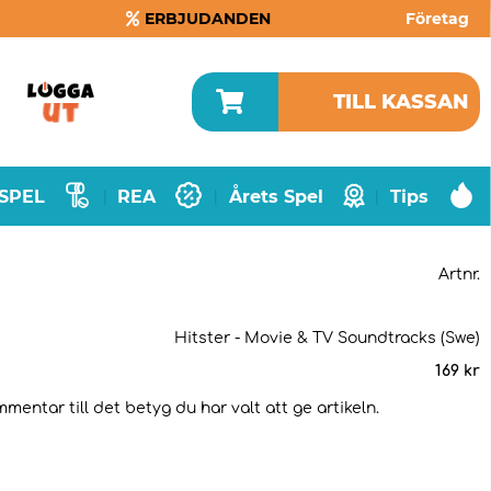
ERBJUDANDEN
Företag
TILL KASSAN
SPEL
REA
Årets Spel
Tips
|
|
|
Artnr.
Hitster - Movie & TV Soundtracks (Swe)
169
kr
mentar till det betyg du har valt att ge artikeln.