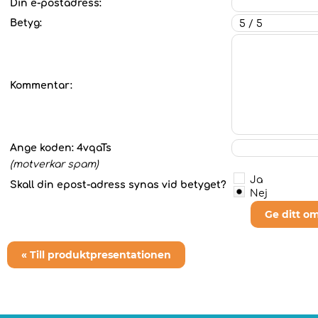
Din e-postadress:
Betyg:
Kommentar:
Ange koden:
4vqaTs
(motverkar spam)
Ja
Skall din epost-adress synas vid betyget?
Nej
Ge ditt o
« Till produktpresentationen