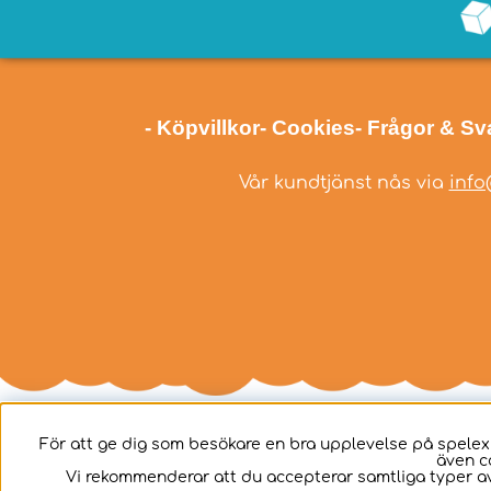
- Köpvillkor
- Cookies
- Frågor & Sv
Vår kundtjänst nås via
info
För att ge dig som besökare en bra upplevelse på spelex
även c
Svenska
Vi rekommenderar att du accepterar samtliga typer av