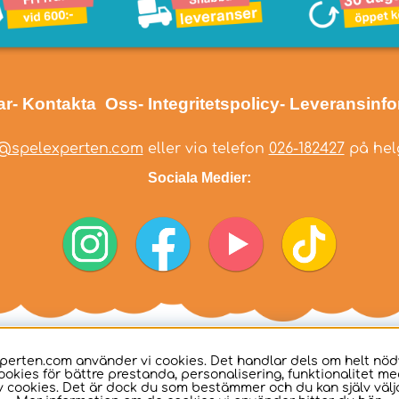
ar
- Kontakta Oss
- Integritetspolicy
- Leveransinf
@spelexperten.com
eller via telefon
026-182427
på helg
Sociala Medier:
perten.com använder vi cookies. Det handlar dels om helt nö
ookies för bättre prestanda, personalisering, funktionalitet me
 cookies. Det är dock du som bestämmer och du kan själv välja