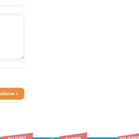
mdöme »