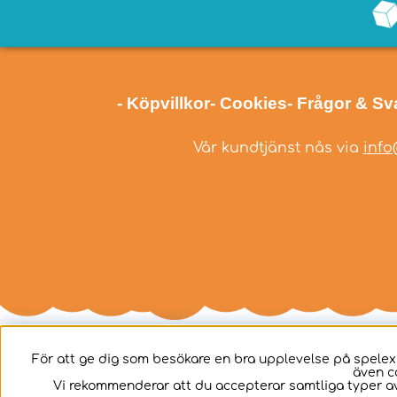
- Köpvillkor
- Cookies
- Frågor & Sv
Vår kundtjänst nås via
info
För att ge dig som besökare en bra upplevelse på spelex
även c
Svenska
Vi rekommenderar att du accepterar samtliga typer av