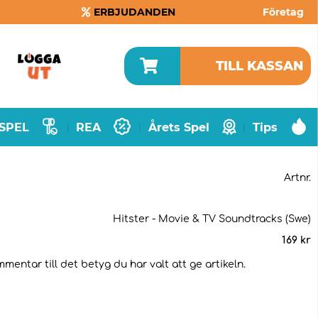
ERBJUDANDEN
Företag
TILL KASSAN
SPEL
REA
Årets Spel
Tips
|
|
|
Artnr.
Hitster - Movie & TV Soundtracks (Swe)
169
kr
mentar till det betyg du har valt att ge artikeln.