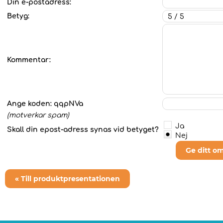
Din e-postadress:
Betyg:
Kommentar:
Ange koden:
qqpNVa
(motverkar spam)
Ja
Skall din epost-adress synas vid betyget?
Nej
Ge ditt o
« Till produktpresentationen