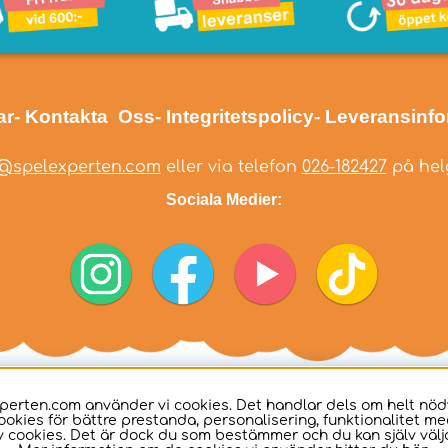
ar
- Kontakta Oss
- Integritetspolicy
- Leveransinf
@spelexperten.com
eller via telefon
026-182427
på helg
Sociala Medier:
perten.com använder vi cookies. Det handlar dels om helt nö
ookies för bättre prestanda, personalisering, funktionalitet me
 cookies. Det är dock du som bestämmer och du kan själv välja