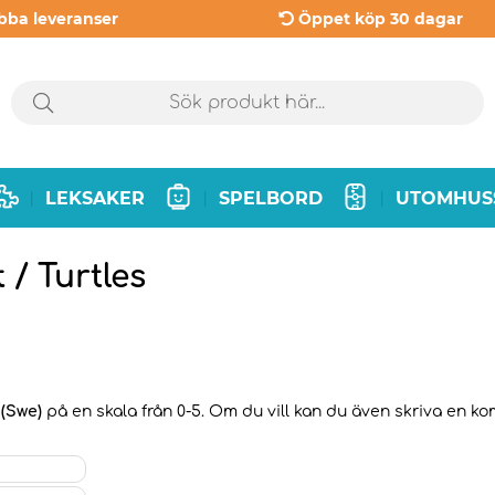
bba leveranser
Öppet köp 30 dagar
LEKSAKER
SPELBORD
UTOMHUS
|
|
|
 / Turtles
 (Swe)
på en skala från 0-5. Om du vill kan du även skriva en kom