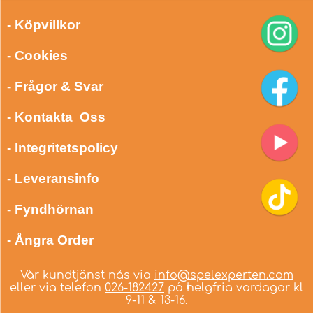
- Köpvillkor
- Cookies
- Frågor & Svar
- Kontakta Oss
- Integritetspolicy
- Leveransinfo
- Fyndhörnan
- Ångra Order
Vår kundtjänst nås via
info@spelexperten.com
eller via telefon
026-182427
på helgfria vardagar kl
9-11 & 13-16.