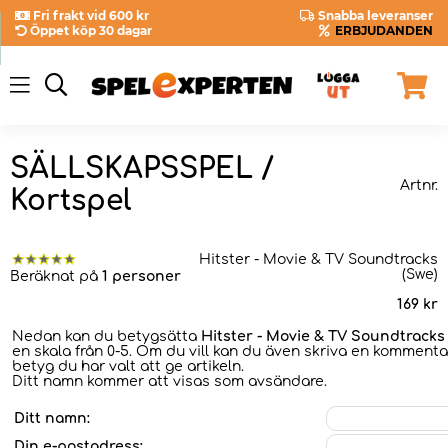
Fri frakt vid 600 kr
Snabba leveranser
Öppet köp 30 dagar
ERBJUDANDEN
SÄLLSKAPSSPEL /
Artnr.
Kortspel
Hitster - Movie & TV Soundtracks
(Swe)
Beräknat på
1 personer
169
kr
Nedan kan du betygsätta
Hitster - Movie & TV Soundtracks
en skala från 0-5. Om du vill kan du även skriva en kommentar
betyg du har valt att ge artikeln.
Ditt namn kommer att visas som avsändare.
Ditt namn:
Din e-postadress: