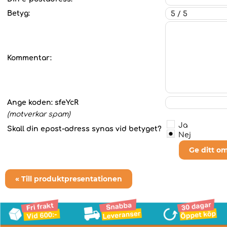
Betyg:
Kommentar:
Ange koden:
sfeYcR
(motverkar spam)
Ja
Skall din epost-adress synas vid betyget?
Nej
Ge ditt o
« Till produktpresentationen