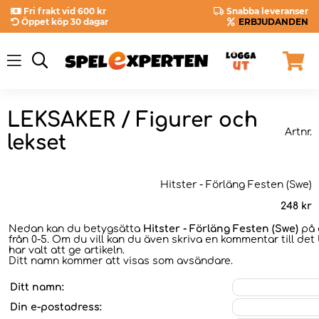
Fri frakt vid 600 kr
Snabba leveranser
Öppet köp 30 dagar
ERBJUDANDEN
LEKSAKER / Figurer och
Artnr.
lekset
Hitster - Förläng Festen (Swe)
248
kr
Nedan kan du betygsätta
Hitster - Förläng Festen (Swe)
på 
från 0-5. Om du vill kan du även skriva en kommentar till det
har valt att ge artikeln.
Ditt namn kommer att visas som avsändare.
Ditt namn:
Din e-postadress: