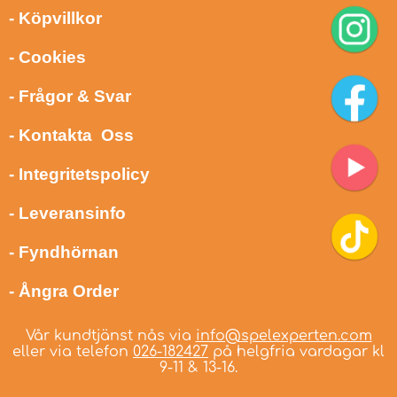
- Köpvillkor
- Cookies
- Frågor & Svar
- Kontakta Oss
- Integritetspolicy
- Leveransinfo
- Fyndhörnan
- Ångra Order
Vår kundtjänst nås via
info@spelexperten.com
eller via telefon
026-182427
på helgfria vardagar kl
9-11 & 13-16.