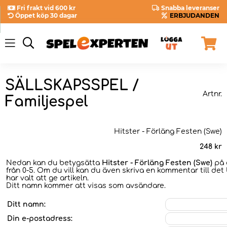
Fri frakt vid 600 kr
Snabba leveranser
Öppet köp 30 dagar
ERBJUDANDEN
SÄLLSKAPSSPEL /
Artnr.
Familjespel
Hitster - Förläng Festen (Swe)
248
kr
Nedan kan du betygsätta
Hitster - Förläng Festen (Swe)
på 
från 0-5. Om du vill kan du även skriva en kommentar till det
har valt att ge artikeln.
Ditt namn kommer att visas som avsändare.
Ditt namn:
Din e-postadress: