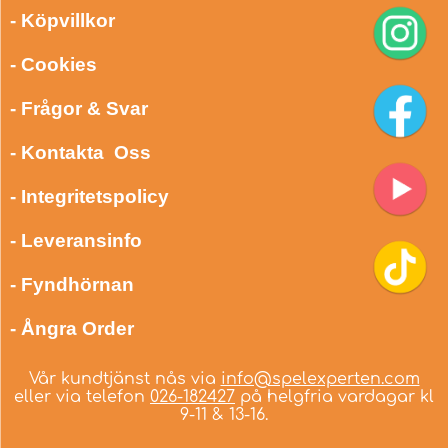
- Köpvillkor
- Cookies
- Frågor & Svar
- Kontakta Oss
- Integritetspolicy
- Leveransinfo
- Fyndhörnan
- Ångra Order
Vår kundtjänst nås via
info@spelexperten.com
eller via telefon
026-182427
på helgfria vardagar kl
9-11 & 13-16.