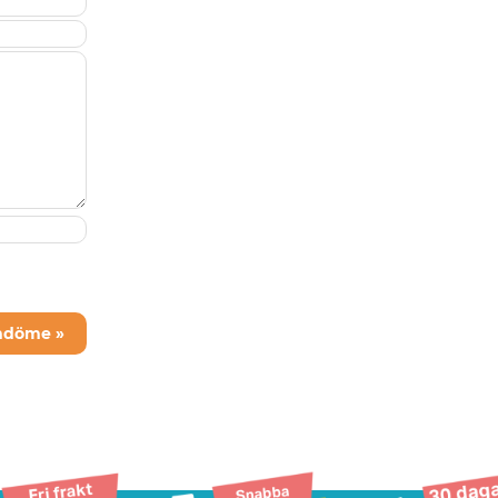
mdöme »