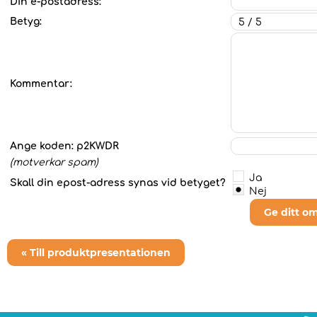
Din e-postadress:
Betyg:
Kommentar:
Ange koden:
p2KWDR
(motverkar spam)
Ja
Skall din epost-adress synas vid betyget?
Nej
Ge ditt o
« Till produktpresentationen