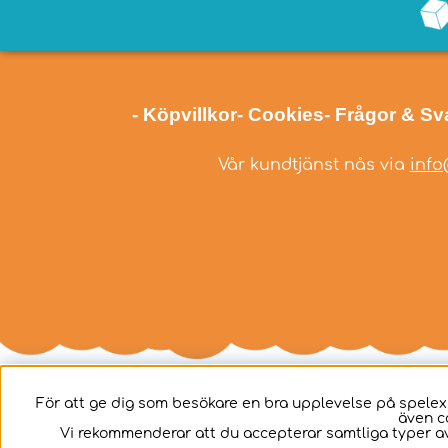
- Köpvillkor
- Cookies
- Frågor & Sv
Vår kundtjänst nås via
info
För att ge dig som besökare en bra upplevelse på spelex
även c
Svenska
Vi rekommenderar att du accepterar samtliga typer av