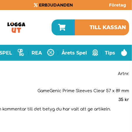
ERBJUDANDEN
Företag
TILL KASSAN
SPEL
REA
Årets Spel
Tips
|
|
|
Artnr.
GameGenic Prime Sleeves Clear 57 x 89 mm
35
kr
 kommentar till det betyg du har valt att ge artikeln.