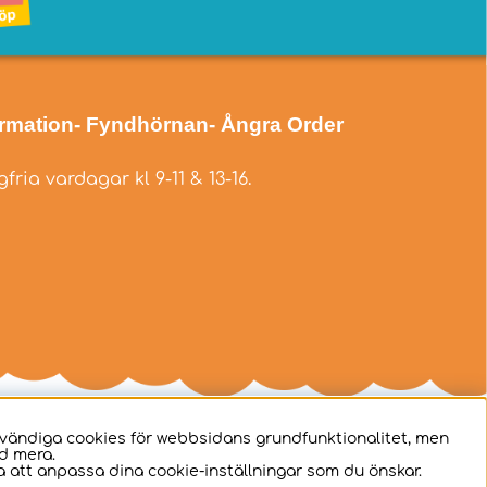
ormation
- Fyndhörnan
- Ångra Order
fria vardagar kl 9-11 & 13-16.
dvändiga cookies för webbsidans grundfunktionalitet, men
d mera.
 att anpassa dina cookie-inställningar som du önskar.