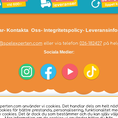
ar
- Kontakta Oss
- Integritetspolicy
- Leveransinf
@spelexperten.com
eller via telefon
026-182427
på helg
Sociala Medier:
perten.com använder vi cookies. Det handlar dels om helt nö
ookies för bättre prestanda, personalisering, funktionalitet me
 cookies. Det är dock du som bestämmer och du kan själv välja