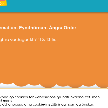
ormation
- Fyndhörnan
- Ångra Order
fria vardagar kl 9-11 & 13-16.
dvändiga cookies för webbsidans grundfunktionalitet, men
d mera.
 att anpassa dina cookie-inställningar som du önskar.