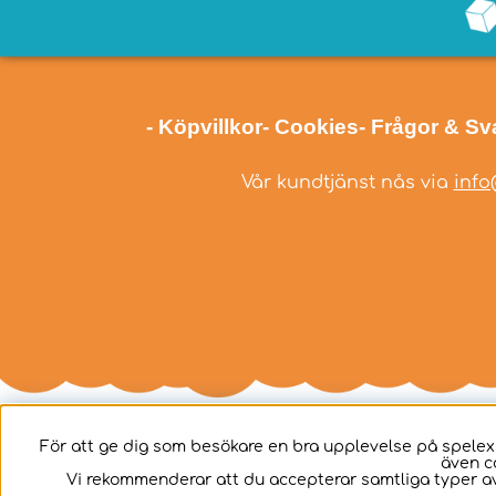
- Köpvillkor
- Cookies
- Frågor & Sv
Vår kundtjänst nås via
info
För att ge dig som besökare en bra upplevelse på spelex
även c
Svenska
Vi rekommenderar att du accepterar samtliga typer av