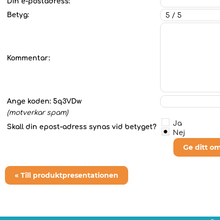
Din e-postadress:
Betyg:
Kommentar:
Ange koden:
5q3VDw
(motverkar spam)
Ja
Skall din epost-adress synas vid betyget?
Nej
Ge ditt o
« Till produktpresentationen