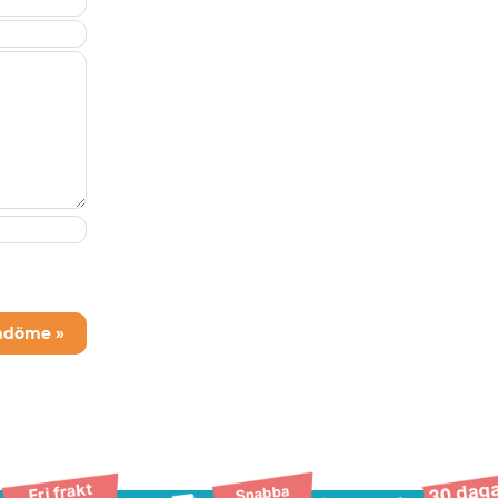
mdöme »