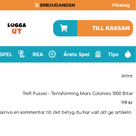
ERBJUDANDEN
Företag
TILL KASSAN
SPEL
REA
Årets Spel
Tips
|
|
|
Artnr.
Trefl Pussel - Terraforming Mars Colonies 1000 Bitar
119
kr
skriva en kommentar till det betyg du har valt att ge artikeln.