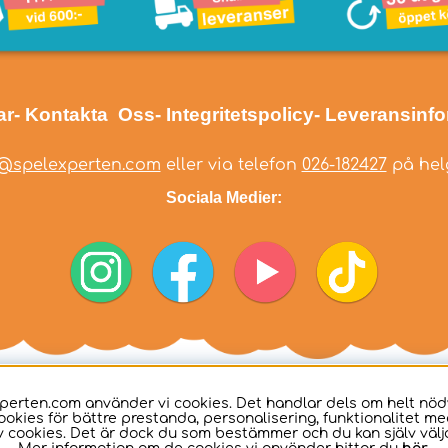
ar
- Kontakta Oss
- Integritetspolicy
- Leveransinf
@spelexperten.com
eller via telefon
026-182427
på helg
Sociala Medier:
perten.com använder vi cookies. Det handlar dels om helt nö
ookies för bättre prestanda, personalisering, funktionalitet me
 cookies. Det är dock du som bestämmer och du kan själv välja