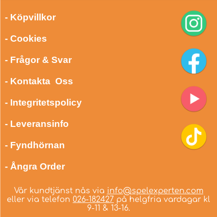
- Köpvillkor
- Cookies
- Frågor & Svar
- Kontakta Oss
- Integritetspolicy
- Leveransinfo
- Fyndhörnan
- Ångra Order
Vår kundtjänst nås via
info@spelexperten.com
eller via telefon
026-182427
på helgfria vardagar kl
9-11 & 13-16.