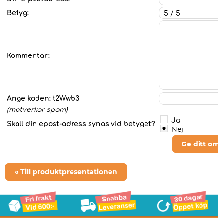
Betyg:
Kommentar:
Ange koden:
t2Wwb3
(motverkar spam)
Ja
Skall din epost-adress synas vid betyget?
Nej
Ge ditt o
« Till produktpresentationen