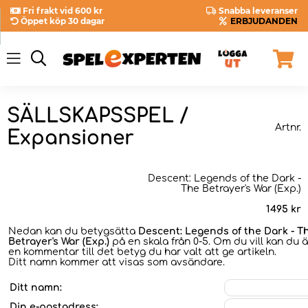
Fri frakt vid 600 kr
Snabba leveranser
Öppet köp 30 dagar
ERBJUDANDEN
SÄLLSKAPSSPEL /
Artnr.
Expansioner
Descent: Legends of the Dark -
The Betrayer's War (Exp.)
1495
kr
Nedan kan du betygsätta
Descent: Legends of the Dark - T
Betrayer's War (Exp.)
på en skala från 0-5. Om du vill kan du 
en kommentar till det betyg du har valt att ge artikeln.
Ditt namn kommer att visas som avsändare.
Ditt namn:
Din e-postadress: