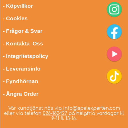
- Köpvillkor
- Cookies
- Frågor & Svar
- Kontakta Oss
- Integritetspolicy
- Leveransinfo
- Fyndhörnan
- Ångra Order
Vår kundtjänst nås via
info@spelexperten.com
eller via telefon
026-182427
på helgfria vardagar kl
9-11 & 13-16.