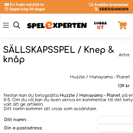
Fri frakt vid 600 kr
Snabba leveranser
Öppet köp 30 dagar
ERBJUDANDEN
SÄLLSKAPSSPEL / Knep &
Artnr.
knåp
Huzzle / Hanayama - Planet
139
kr
Nedan kan du betygsätta
Huzzle / Hanayama - Planet
på en
0-5. Om du vill kan du även skriva en kommentar till det bet
valt att ge artikeln.
Ditt namn kommer att visas som avsändare.
Ditt namn:
Din e-postadress: