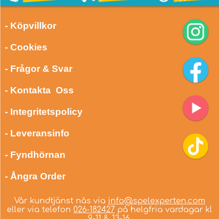
- Köpvillkor
- Cookies
- Frågor & Svar
- Kontakta Oss
- Integritetspolicy
- Leveransinfo
- Fyndhörnan
- Ångra Order
Vår kundtjänst nås via
info@spelexperten.com
eller via telefon
026-182427
på helgfria vardagar kl
9-11 & 13-16.