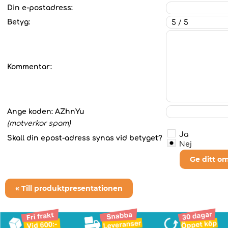
Din e-postadress:
Betyg:
Kommentar:
Ange koden:
AZhnYu
(motverkar spam)
Ja
Skall din epost-adress synas vid betyget?
Nej
Ge ditt o
« Till produktpresentationen