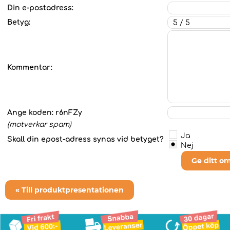
Din e-postadress:
Betyg:
Kommentar:
Ange koden:
r6nFZy
(motverkar spam)
Ja
Skall din epost-adress synas vid betyget?
Nej
Ge ditt o
« Till produktpresentationen