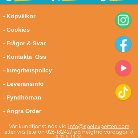
- Köpvillkor
- Cookies
- Frågor & Svar
- Kontakta Oss
- Integritetspolicy
- Leveransinfo
- Fyndhörnan
- Ångra Order
Vår kundtjänst nås via
info@spelexperten.com
eller via telefon
026-182427
på helgfria vardagar kl
9-11 & 13-16.