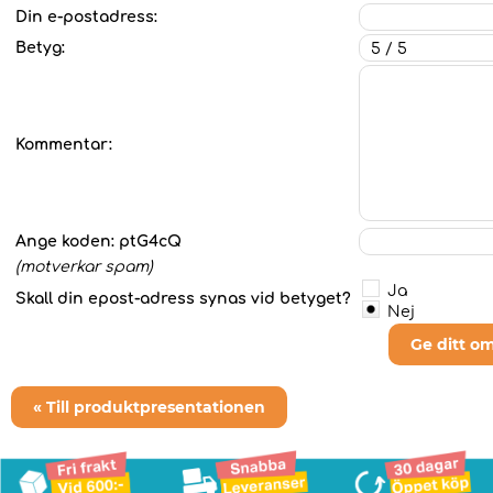
Din e-postadress:
Betyg:
Kommentar:
Ange koden:
ptG4cQ
(motverkar spam)
Ja
Skall din epost-adress synas vid betyget?
Nej
Ge ditt o
« Till produktpresentationen