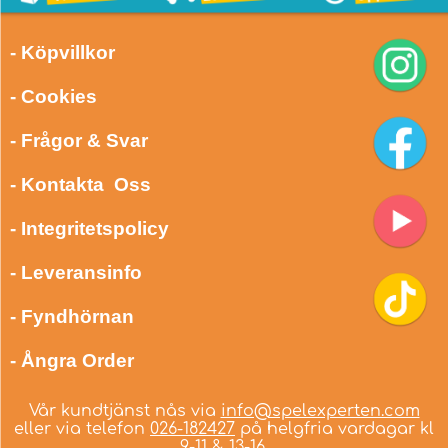
- Köpvillkor
- Cookies
- Frågor & Svar
- Kontakta Oss
- Integritetspolicy
- Leveransinfo
- Fyndhörnan
- Ångra Order
Vår kundtjänst nås via
info@spelexperten.com
eller via telefon
026-182427
på helgfria vardagar kl
9-11 & 13-16.