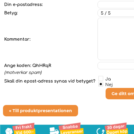
Din e-postadress:
Betyg:
Kommentar:
Ange koden:
QhHRqR
(motverkar spam)
Ja
Skall din epost-adress synas vid betyget?
Nej
Ge ditt o
« Till produktpresentationen