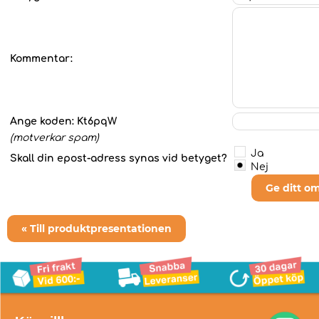
Kommentar:
Ange koden:
Kt6pqW
(motverkar spam)
Ja
Skall din epost-adress synas vid betyget?
Nej
Ge ditt o
« Till produktpresentationen