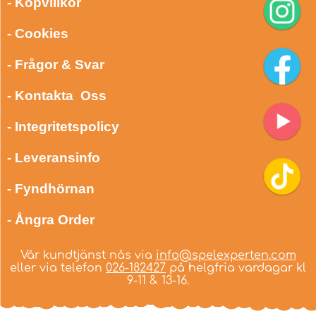
- Köpvillkor
- Cookies
- Frågor & Svar
- Kontakta Oss
- Integritetspolicy
- Leveransinfo
- Fyndhörnan
- Ångra Order
Vår kundtjänst nås via
info@spelexperten.com
eller via telefon
026-182427
på helgfria vardagar kl
9-11 & 13-16.