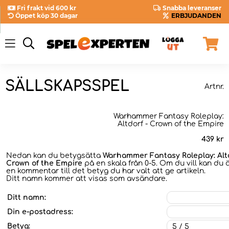
Fri frakt vid 600 kr
Snabba leveranser
Öppet köp 30 dagar
ERBJUDANDEN
SÄLLSKAPSSPEL
Artnr.
Warhammer Fantasy Roleplay:
Altdorf - Crown of the Empire
439
kr
Nedan kan du betygsätta
Warhammer Fantasy Roleplay: Altd
Crown of the Empire
på en skala från 0-5. Om du vill kan du 
en kommentar till det betyg du har valt att ge artikeln.
Ditt namn kommer att visas som avsändare.
Ditt namn:
Din e-postadress:
Betyg: