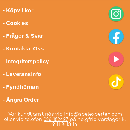
- Köpvillkor
- Cookies
- Frågor & Svar
- Kontakta Oss
- Integritetspolicy
- Leveransinfo
- Fyndhörnan
- Ångra Order
Vår kundtjänst nås via
info@spelexperten.com
eller via telefon
026-182427
på helgfria vardagar kl
9-11 & 13-16.