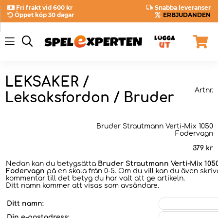
Fri frakt vid 600 kr
Snabba leveranser
Öppet köp 30 dagar
ERBJUDANDEN
LEKSAKER /
Artnr.
Leksaksfordon / Bruder
Bruder Strautmann Verti-Mix 1050
Fodervagn
379
kr
Nedan kan du betygsätta
Bruder Strautmann Verti-Mix 105
Fodervagn
på en skala från 0-5. Om du vill kan du även skriv
kommentar till det betyg du har valt att ge artikeln.
Ditt namn kommer att visas som avsändare.
Ditt namn:
Din e-postadress: