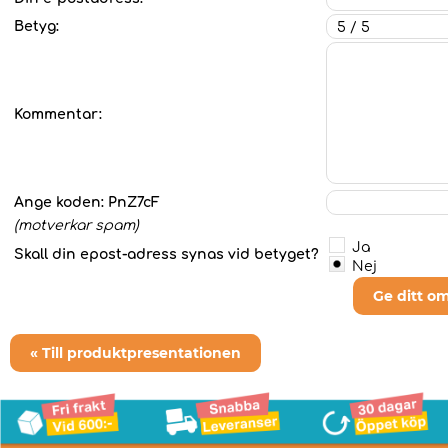
Betyg:
Kommentar:
Ange koden:
PnZ7cF
(motverkar spam)
Ja
Skall din epost-adress synas vid betyget?
Nej
Ge ditt o
« Till produktpresentationen