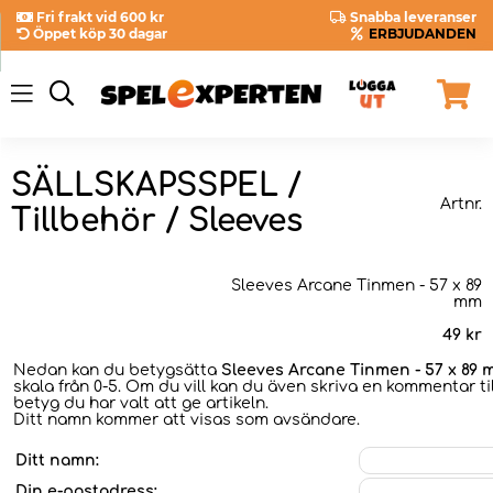
Fri frakt vid 600 kr
Snabba leveranser
Öppet köp 30 dagar
ERBJUDANDEN
SÄLLSKAPSSPEL /
Artnr.
Tillbehör / Sleeves
Sleeves Arcane Tinmen - 57 x 89
mm
49
kr
Nedan kan du betygsätta
Sleeves Arcane Tinmen - 57 x 89
skala från 0-5. Om du vill kan du även skriva en kommentar til
betyg du har valt att ge artikeln.
Ditt namn kommer att visas som avsändare.
Ditt namn:
Din e-postadress: