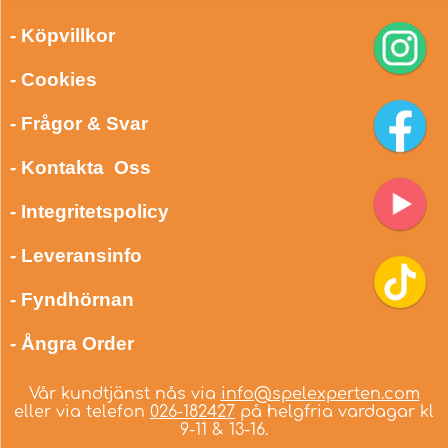
- Köpvillkor
- Cookies
- Frågor & Svar
- Kontakta Oss
- Integritetspolicy
- Leveransinfo
- Fyndhörnan
- Ångra Order
Vår kundtjänst nås via
info@spelexperten.com
eller via telefon
026-182427
på helgfria vardagar kl
9-11 & 13-16.