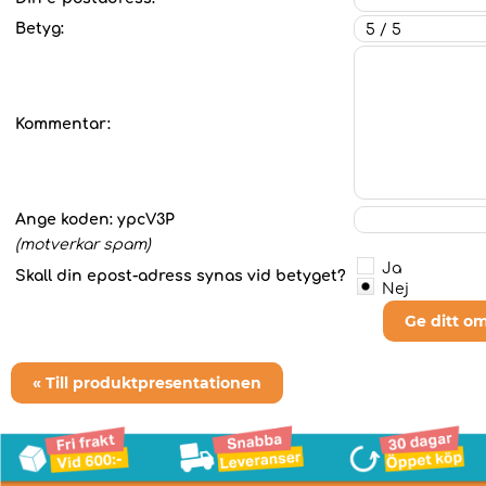
Betyg:
Kommentar:
Ange koden:
ypcV3P
(motverkar spam)
Ja
Skall din epost-adress synas vid betyget?
Nej
Ge ditt o
« Till produktpresentationen