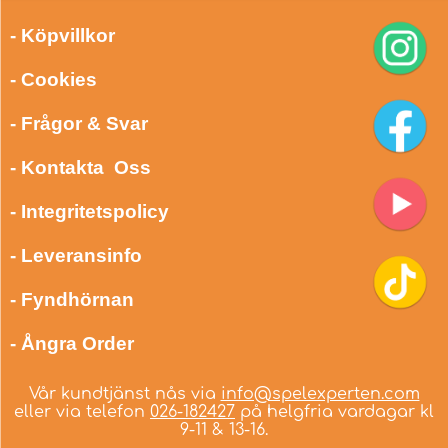
- Köpvillkor
- Cookies
- Frågor & Svar
- Kontakta Oss
- Integritetspolicy
- Leveransinfo
- Fyndhörnan
- Ångra Order
Vår kundtjänst nås via
info@spelexperten.com
eller via telefon
026-182427
på helgfria vardagar kl
9-11 & 13-16.