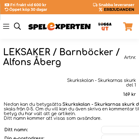
Fri frakt vid 600 kr
Snabba leveranser
Öppet köp 30 dagar
ERBJUDANDEN
LEKSAKER / Barnböcker /
Artnr.
Alfons Åberg
Skurkskolan - Skurkarnas skurk
del 1
169
kr
Nedan kan du betygsätta
Skurkskolan - Skurkarnas skurk d
skala från 0-5. Om du vill kan du även skriva en kommentar til
betyg du har valt att ge artikeln.
Ditt namn kommer att visas som avsändare.
Ditt namn:
Din e-postadress: