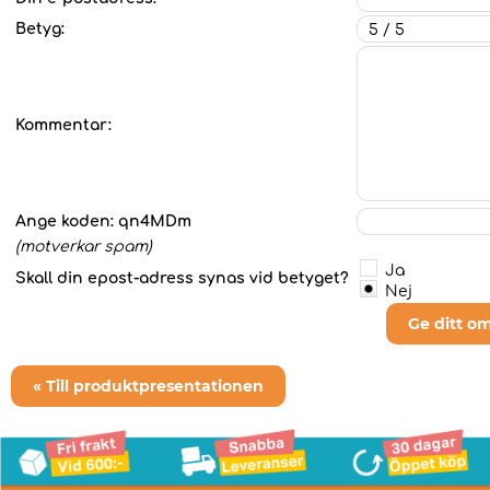
Betyg:
Kommentar:
Ange koden:
qn4MDm
(motverkar spam)
Ja
Skall din epost-adress synas vid betyget?
Nej
Ge ditt o
« Till produktpresentationen