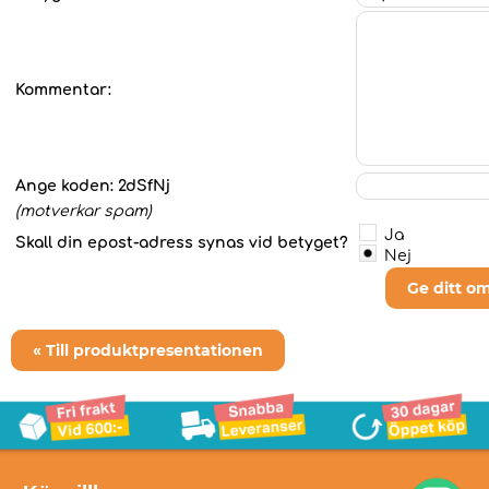
Kommentar:
Ange koden:
2dSfNj
(motverkar spam)
Ja
Skall din epost-adress synas vid betyget?
Nej
Ge ditt o
« Till produktpresentationen