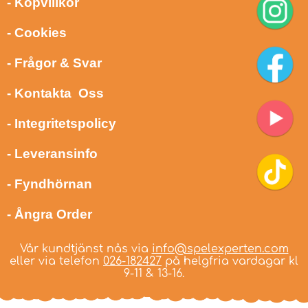
- Köpvillkor
- Cookies
- Frågor & Svar
- Kontakta Oss
- Integritetspolicy
- Leveransinfo
- Fyndhörnan
- Ångra Order
Vår kundtjänst nås via
info@spelexperten.com
eller via telefon
026-182427
på helgfria vardagar kl
9-11 & 13-16.