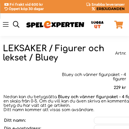
Fri frakt vid 600 kr
Snabba leveranser
Öppet köp 30 dagar
ERBJUDANDEN
LEKSAKER / Figurer och
Artnr.
lekset / Bluey
Bluey och vänner figurpaket - 4
figurer
229
kr
Nedan kan du betygsätta
Bluey och vänner figurpaket - 4 f
en skala från 0-5. Om du vill kan du även skriva en kommentar
betyg du har valt att ge artikeln.
Ditt namn kommer att visas som avsändare.
Ditt namn:
Din e-postadress: