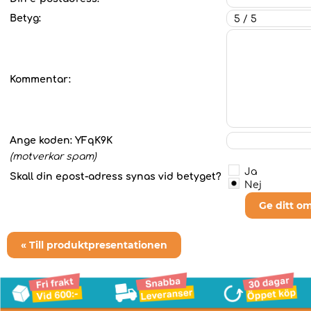
Betyg:
Kommentar:
Ange koden:
YFqK9K
(motverkar spam)
Ja
Skall din epost-adress synas vid betyget?
Nej
Ge ditt o
« Till produktpresentationen