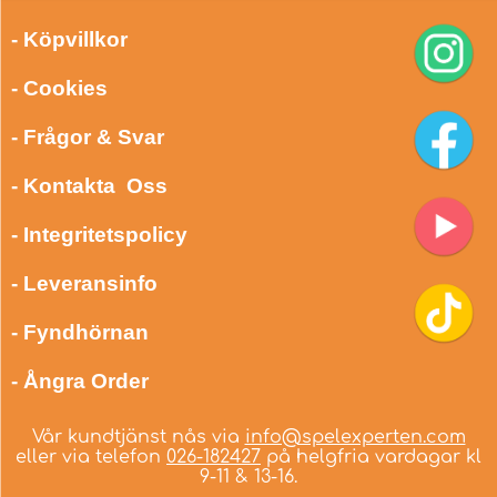
- Köpvillkor
- Cookies
- Frågor & Svar
- Kontakta Oss
- Integritetspolicy
- Leveransinfo
- Fyndhörnan
- Ångra Order
Vår kundtjänst nås via
info@spelexperten.com
eller via telefon
026-182427
på helgfria vardagar kl
9-11 & 13-16.