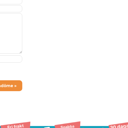
mdöme »