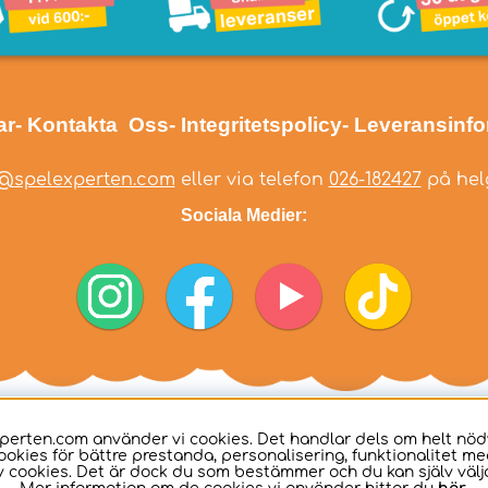
ar
- Kontakta Oss
- Integritetspolicy
- Leveransinf
@spelexperten.com
eller via telefon
026-182427
på helg
Sociala Medier:
perten.com använder vi cookies. Det handlar dels om helt nö
ookies för bättre prestanda, personalisering, funktionalitet me
 cookies. Det är dock du som bestämmer och du kan själv välja