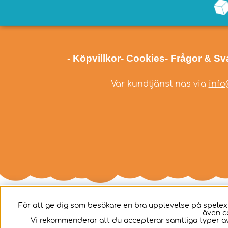
- Köpvillkor
- Cookies
- Frågor & Sv
Vår kundtjänst nås via
info
För att ge dig som besökare en bra upplevelse på spelex
även c
Svenska
Vi rekommenderar att du accepterar samtliga typer av