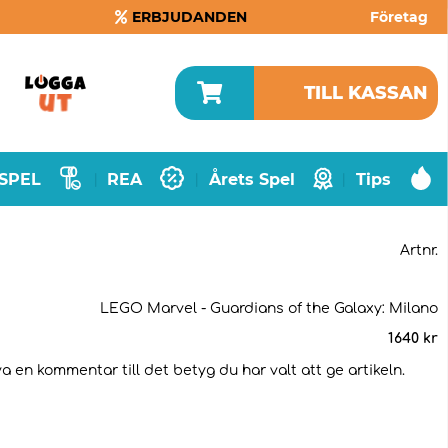
ERBJUDANDEN
Företag
TILL KASSAN
SPEL
REA
Årets Spel
Tips
|
|
|
Artnr.
LEGO Marvel - Guardians of the Galaxy: Milano
1640
kr
a en kommentar till det betyg du har valt att ge artikeln.