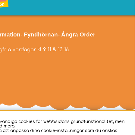
ormation
- Fyndhörnan
- Ångra Order
fria vardagar kl 9-11 & 13-16.
dvändiga cookies för webbsidans grundfunktionalitet, men
d mera.
 att anpassa dina cookie-inställningar som du önskar.