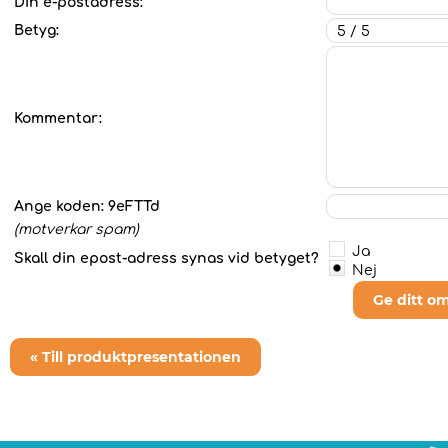
Din e-postadress:
Betyg:
Kommentar:
Ange koden:
9eFTTd
(motverkar spam)
Ja
Skall din epost-adress synas vid betyget?
Nej
Ge ditt o
« Till produktpresentationen