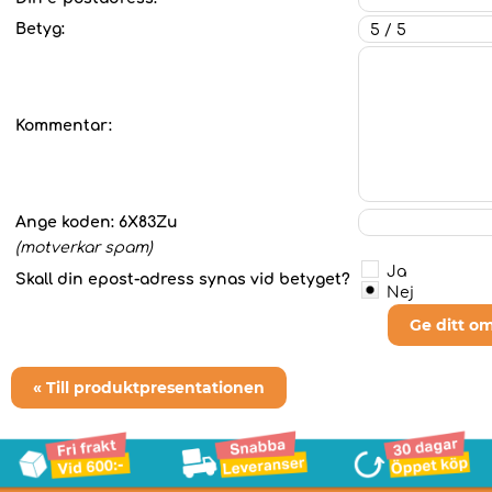
Betyg:
Kommentar:
Ange koden:
6X83Zu
(motverkar spam)
Ja
Skall din epost-adress synas vid betyget?
Nej
Ge ditt o
« Till produktpresentationen