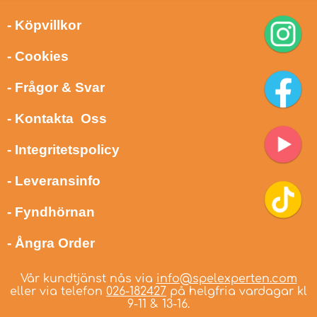
- Köpvillkor
- Cookies
- Frågor & Svar
- Kontakta Oss
- Integritetspolicy
- Leveransinfo
- Fyndhörnan
- Ångra Order
Vår kundtjänst nås via
info@spelexperten.com
eller via telefon
026-182427
på helgfria vardagar kl
9-11 & 13-16.