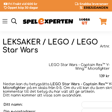
Fri frakt vid 600 kr
Snabba leveranser
Öppet köp 30 dagar
ERBJUDANDEN
LEKSAKER / LEGO / LEGO
Artnr.
Star Wars
LEGO Star Wars - Captain Rex™ Y-
Wing™ Microfighter
139
kr
Nedan kan du betygsätta
LEGO Star Wars - Captain Rex™ Y
Microfighter
på en skala från 0-5. Om du vill kan du även skr
kommentar till det betyg du har valt att ge artikeln.
Ditt namn kommer att visas som avsändare.
Ditt namn:
Din e-postadress: