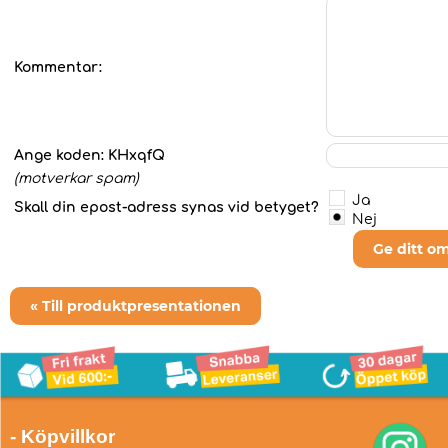
Kommentar:
Ange koden:
KHxqfQ
(motverkar spam)
Ja
Skall din epost-adress synas vid betyget?
Nej
Ge ditt o
« Till produktpresentationen
- Köpvillkor