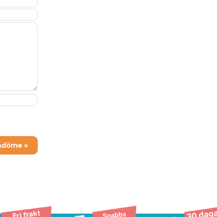
mdöme »