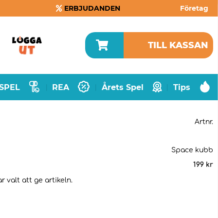
ERBJUDANDEN
Företag
TILL KASSAN
SPEL
REA
Årets Spel
Tips
|
|
|
Artnr.
Space kubb
199
kr
 valt att ge artikeln.