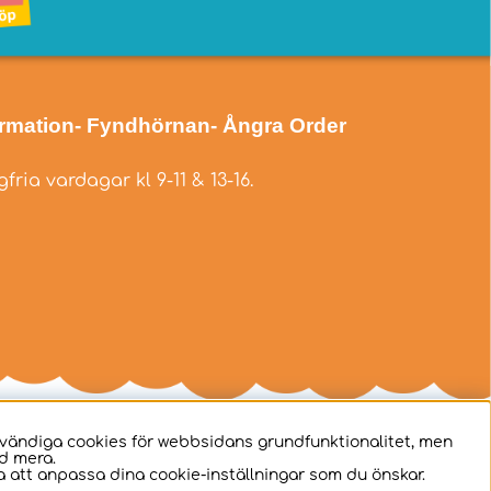
ormation
- Fyndhörnan
- Ångra Order
fria vardagar kl 9-11 & 13-16.
dvändiga cookies för webbsidans grundfunktionalitet, men
d mera.
 att anpassa dina cookie-inställningar som du önskar.