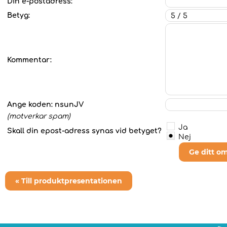
Din e-postadress:
Betyg:
Kommentar:
Ange koden:
nsunJV
(motverkar spam)
Ja
Skall din epost-adress synas vid betyget?
Nej
Ge ditt o
« Till produktpresentationen