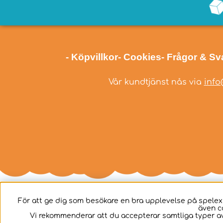
- Köpvillkor
- Cookies
- Frågor & Sv
Vår kundtjänst nås via
info
För att ge dig som besökare en bra upplevelse på spelex
även c
Svenska
Vi rekommenderar att du accepterar samtliga typer av