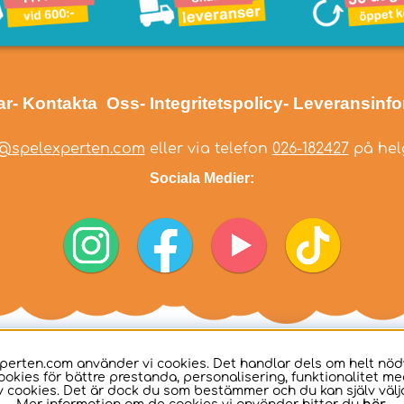
ar
- Kontakta Oss
- Integritetspolicy
- Leveransinf
@spelexperten.com
eller via telefon
026-182427
på helg
Sociala Medier:
perten.com använder vi cookies. Det handlar dels om helt nö
ookies för bättre prestanda, personalisering, funktionalitet me
 cookies. Det är dock du som bestämmer och du kan själv välja