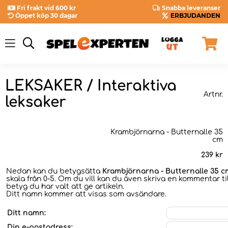
Fri frakt vid 600 kr
Snabba leveranser
Öppet köp 30 dagar
ERBJUDANDEN
LEKSAKER / Interaktiva
Artnr.
leksaker
Krambjörnarna - Butternalle 35
cm
239
kr
Nedan kan du betygsätta
Krambjörnarna - Butternalle 35 c
skala från 0-5. Om du vill kan du även skriva en kommentar til
betyg du har valt att ge artikeln.
Ditt namn kommer att visas som avsändare.
Ditt namn:
Din e-postadress: