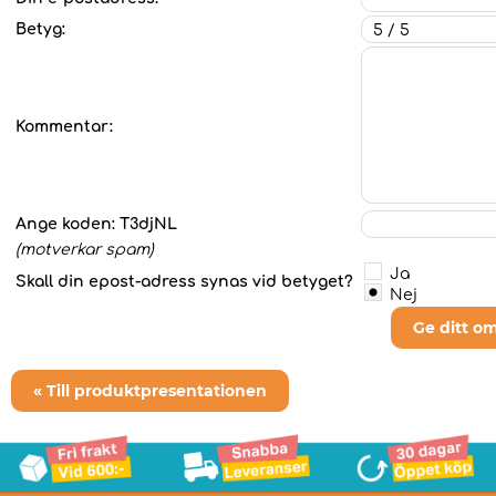
Betyg:
Kommentar:
Ange koden:
T3djNL
(motverkar spam)
Ja
Skall din epost-adress synas vid betyget?
Nej
Ge ditt o
« Till produktpresentationen