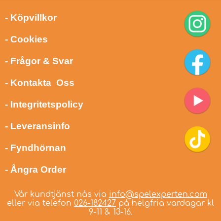
- Köpvillkor
- Cookies
- Frågor & Svar
- Kontakta Oss
- Integritetspolicy
- Leveransinfo
- Fyndhörnan
- Ångra Order
Vår kundtjänst nås via
info@spelexperten.com
eller via telefon
026-182427
på helgfria vardagar kl
9-11 & 13-16.