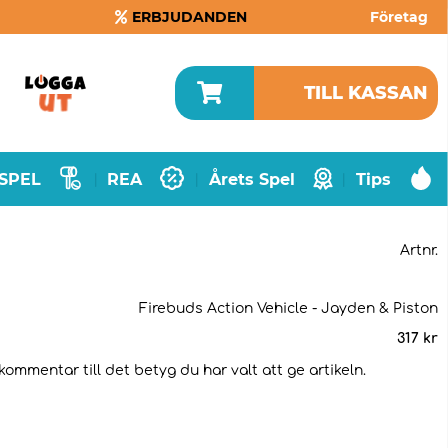
ERBJUDANDEN
Företag
TILL KASSAN
SPEL
REA
Årets Spel
Tips
|
|
|
Artnr.
Firebuds Action Vehicle - Jayden & Piston
317
kr
kommentar till det betyg du har valt att ge artikeln.