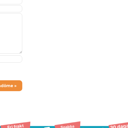
mdöme »