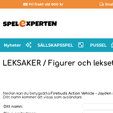
Fri frakt vid 600 kr
Sna
Nyheter
SÄLLSKAPSSPEL
PUSSEL
|
|
LEKSAKER / Figurer och lekse
Nedan kan du betygsätta
Firebuds Action Vehicle - Jayden 
Ditt namn kommer att visas som avsändare.
Ditt namn: