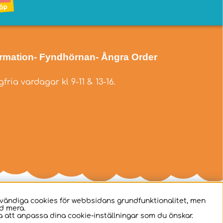
ormation
- Fyndhörnan
- Ångra Order
fria vardagar kl 9-11 & 13-16.
dvändiga cookies för webbsidans grundfunktionalitet, men
d mera.
 att anpassa dina cookie-inställningar som du önskar.