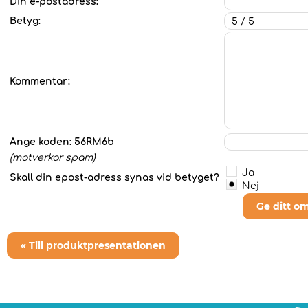
Din e-postadress:
Betyg:
Kommentar:
Ange koden:
56RM6b
(motverkar spam)
Ja
Skall din epost-adress synas vid betyget?
Nej
Ge ditt o
« Till produktpresentationen