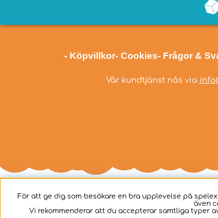
- Köpvillkor
- Cookies
- Frågor & Sv
Vår kundtjänst nås via
info
För att ge dig som besökare en bra upplevelse på spelex
även c
Svenska
Vi rekommenderar att du accepterar samtliga typer av