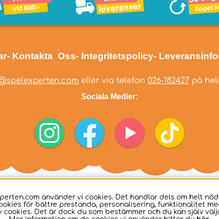
ar
- Kontakta Oss
- Integritetspolicy
- Leveransinf
@spelexperten.com
eller via telefon
026-182427
på helg
Sociala Medier:
perten.com använder vi cookies. Det handlar dels om helt nö
ookies för bättre prestanda, personalisering, funktionalitet me
 cookies. Det är dock du som bestämmer och du kan själv välja