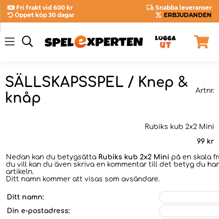
Fri frakt vid 600 kr
Snabba leveranser
Öppet köp 30 dagar
ERBJUDANDEN
SÄLLSKAPSSPEL / Knep &
Artnr.
knåp
Rubiks kub 2x2 Mini
99
kr
Nedan kan du betygsätta
Rubiks kub 2x2 Mini
på en skala f
du vill kan du även skriva en kommentar till det betyg du har
artikeln.
Ditt namn kommer att visas som avsändare.
Ditt namn:
Din e-postadress: