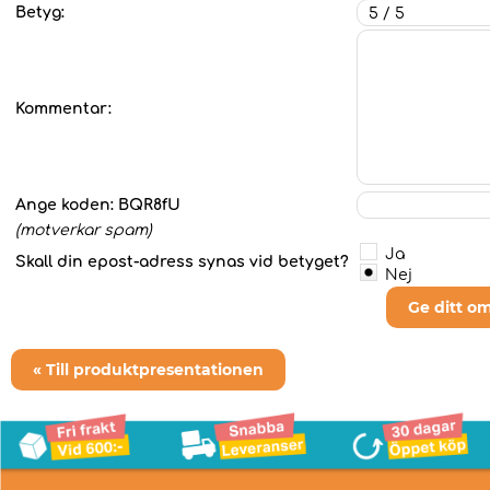
Betyg:
Kommentar:
Ange koden:
BQR8fU
(motverkar spam)
Ja
Skall din epost-adress synas vid betyget?
Nej
Ge ditt o
« Till produktpresentationen