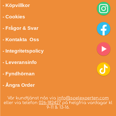
- Köpvillkor
- Cookies
- Frågor & Svar
- Kontakta Oss
- Integritetspolicy
- Leveransinfo
- Fyndhörnan
- Ångra Order
Vår kundtjänst nås via
info@spelexperten.com
eller via telefon
026-182427
på helgfria vardagar kl
9-11 & 13-16.