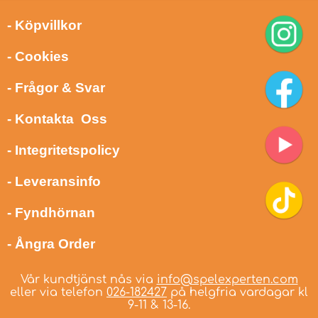
- Köpvillkor
- Cookies
- Frågor & Svar
- Kontakta Oss
- Integritetspolicy
- Leveransinfo
- Fyndhörnan
- Ångra Order
Vår kundtjänst nås via
info@spelexperten.com
eller via telefon
026-182427
på helgfria vardagar kl
9-11 & 13-16.