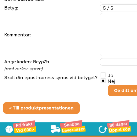
Betyg:
Kommentar:
Ange koden:
Bcyp7b
(motverkar spam)
Ja
Skall din epost-adress synas vid betyget?
Nej
Ge ditt o
« Till produktpresentationen