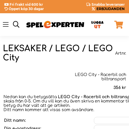
Fri frakt vid 600 kr
Snabba leveranser
Öppet köp 30 dagar
ERBJUDANDEN
LEKSAKER / LEGO / LEGO
Artnr.
City
LEGO City - Racerbil och
biltransport
356
kr
Nedan kan du betygsätta
LEGO City - Racerbil och biltrans
skala från 0-5. Om du vill kan du även skriva en kommentar til
betyg du har valt att ge artikeln.
Ditt namn kommer att visas som avsändare.
Ditt namn:
Din e-postadress: