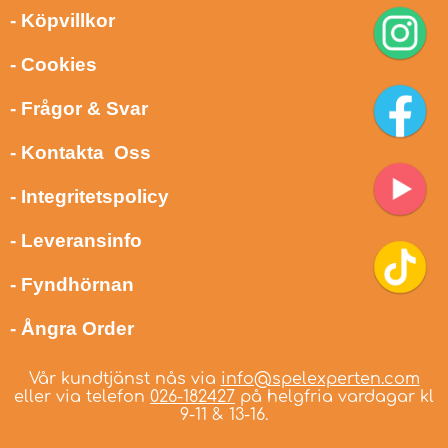
- Köpvillkor
- Cookies
- Frågor & Svar
- Kontakta Oss
- Integritetspolicy
- Leveransinfo
- Fyndhörnan
- Ångra Order
Vår kundtjänst nås via
info@spelexperten.com
eller via telefon
026-182427
på helgfria vardagar kl
9-11 & 13-16.