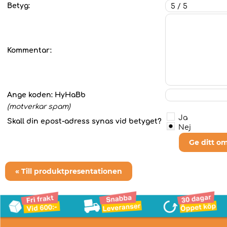
Betyg:
Kommentar:
Ange koden:
HyHaBb
(motverkar spam)
Ja
Skall din epost-adress synas vid betyget?
Nej
Ge ditt o
« Till produktpresentationen