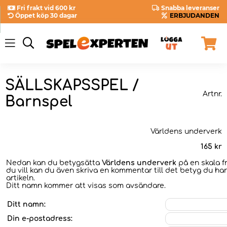
Fri frakt vid 600 kr
Snabba leveranser
Öppet köp 30 dagar
ERBJUDANDEN
SÄLLSKAPSSPEL /
Artnr.
Barnspel
Världens underverk
165
kr
Nedan kan du betygsätta
Världens underverk
på en skala f
du vill kan du även skriva en kommentar till det betyg du har
artikeln.
Ditt namn kommer att visas som avsändare.
Ditt namn:
Din e-postadress: