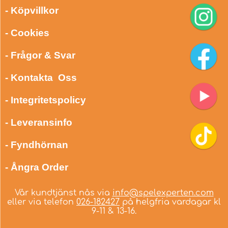
- Köpvillkor
- Cookies
- Frågor & Svar
- Kontakta Oss
- Integritetspolicy
- Leveransinfo
- Fyndhörnan
- Ångra Order
Vår kundtjänst nås via
info@spelexperten.com
eller via telefon
026-182427
på helgfria vardagar kl
9-11 & 13-16.