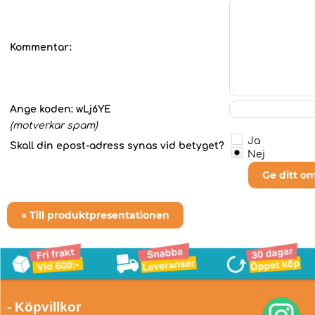
Kommentar:
Ange koden:
wLj6YE
(motverkar spam)
Ja
Skall din epost-adress synas vid betyget?
Nej
Ge ditt o
« Till produktpresentationen
- Köpvillkor