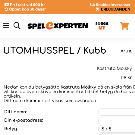
Fri frakt vid 600 kr
Snabba leveranser
Öppet köp 30 dagar
ERBJUDANDEN
UTOMHUSSPEL / Kubb
Artnr.
Kastruta Mölkky
119
kr
Nedan kan du betygsätta
Kastruta Mölkky
på en skala från 
vill kan du även skriva en kommentar till det betyg du har val
artikeln.
Ditt namn kommer att visas som avsändare.
Ditt namn:
Din e-postadress:
Betyg: