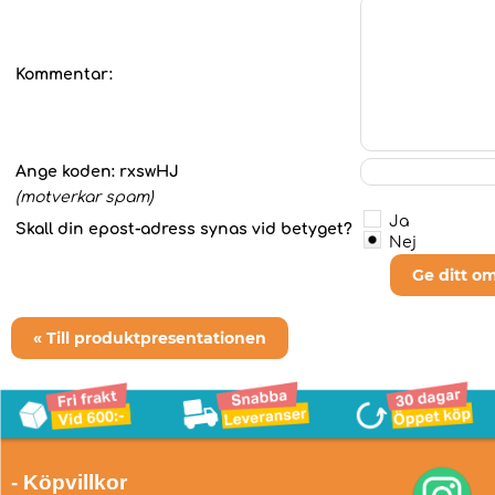
Kommentar:
Ange koden:
rxswHJ
(motverkar spam)
Ja
Skall din epost-adress synas vid betyget?
Nej
Ge ditt o
« Till produktpresentationen
- Köpvillkor