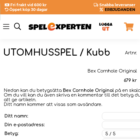
Fri frakt vid 600 kr
Snabba leveranser
Öppet köp 30 dagar
ERBJUDANDEN
UTOMHUSSPEL / Kubb
Artnr.
Bex Cornhole Original
679
kr
Nedan kan du betygsätta
Bex Cornhole Original
på en skala 
Om du vill kan du även skriva en kommentar till det betyg du
att ge artikeln.
Ditt namn kommer att visas som avsändare.
Ditt namn:
Din e-postadress:
Betyg: