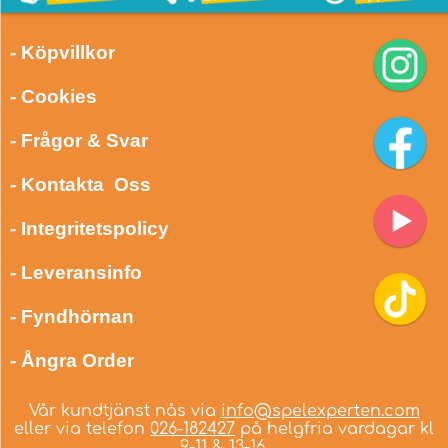
- Köpvillkor
- Cookies
- Frågor & Svar
- Kontakta Oss
- Integritetspolicy
- Leveransinfo
- Fyndhörnan
- Ångra Order
Vår kundtjänst nås via
info@spelexperten.com
eller via telefon
026-182427
på helgfria vardagar kl
9-11 & 13-16.