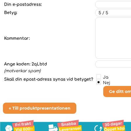
Din e-postadress:
Betyg:
Kommentar:
Ange koden:
2qLbtd
(motverkar spam)
Ja
Skall din epost-adress synas vid betyget?
Nej
Ge ditt o
« Till produktpresentationen