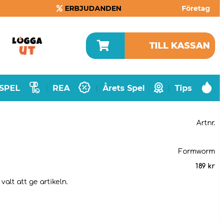
ERBJUDANDEN
Företag
TILL KASSAN
SPEL
REA
Årets Spel
Tips
|
|
|
Artnr.
Formworm
189
kr
alt att ge artikeln.