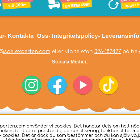
ar
- Kontakta Oss
- Integritetspolicy
- Leveransinf
@spelexperten.com
eller via telefon
026-182427
på helg
Sociala Medier:
perten.com använder vi cookies. Det handlar dels om helt nö
ookies för bättre prestanda, personalisering, funktionalitet me
 cookies. Det är dock du som bestämmer och du kan själv välja