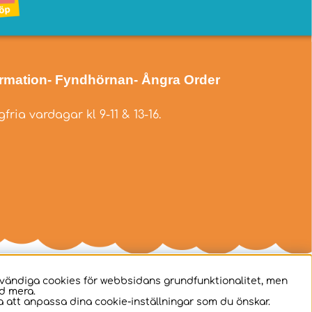
ormation
- Fyndhörnan
- Ångra Order
fria vardagar kl 9-11 & 13-16.
dvändiga cookies för webbsidans grundfunktionalitet, men
d mera.
 att anpassa dina cookie-inställningar som du önskar.