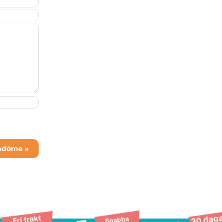
mdöme »