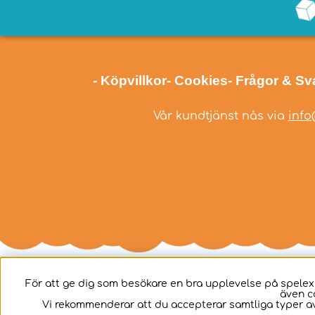
- Köpvillkor
- Cookies
- Frågor & Sv
Vår kundtjänst nås via
info
För att ge dig som besökare en bra upplevelse på spelex
även c
Svenska
Vi rekommenderar att du accepterar samtliga typer av