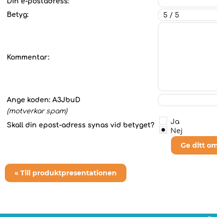
Din e-postadress:
Betyg:
Kommentar:
Ange koden:
A3JbuD
(motverkar spam)
Ja
Skall din epost-adress synas vid betyget?
Nej
Ge ditt o
« Till produktpresentationen