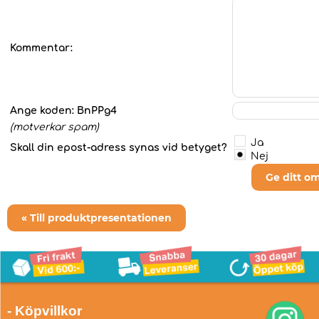
Kommentar:
Ange koden:
BnPPg4
(motverkar spam)
Ja
Skall din epost-adress synas vid betyget?
Nej
Ge ditt o
« Till produktpresentationen
- Köpvillkor