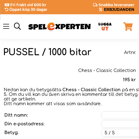
Fri frakt vid 600 kr
Snabba leveranser
Öppet köp 30 dagar
ERBJUDANDEN
PUSSEL / 1000 bitar
Artnr.
Chess - Classic Collection
195
kr
Nedan kan du betygsätta
Chess - Classic Collection
på en sk
5. Om du vill kan du även skriva en kommentar till det betyg 
att ge artikeln.
Ditt namn kommer att visas som avsändare.
Ditt namn:
Din e-postadress:
Betyg: