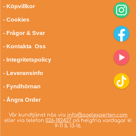
- Köpvillkor
- Cookies
- Frågor & Svar
- Kontakta Oss
- Integritetspolicy
- Leveransinfo
- Fyndhörnan
- Ångra Order
Vår kundtjänst nås via
info@spelexperten.com
eller via telefon
026-182427
på helgfria vardagar kl
9-11 & 13-16.