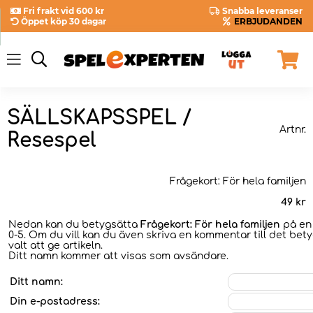
Fri frakt vid 600 kr
Snabba leveranser
Öppet köp 30 dagar
ERBJUDANDEN
SÄLLSKAPSSPEL /
Artnr.
Resespel
Frågekort: För hela familjen
49
kr
Nedan kan du betygsätta
Frågekort: För hela familjen
på en 
0-5. Om du vill kan du även skriva en kommentar till det bet
valt att ge artikeln.
Ditt namn kommer att visas som avsändare.
Ditt namn:
Din e-postadress: