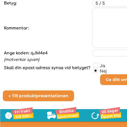
Betyg:
Kommentar:
Ange koden:
qJM4e4
(motverkar spam)
Ja
Skall din epost-adress synas vid betyget?
Nej
Ge ditt o
« Till produktpresentationen