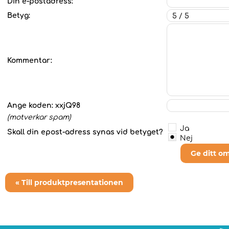
Din e-postadress:
Betyg:
Kommentar:
Ange koden:
xxjQ98
(motverkar spam)
Ja
Skall din epost-adress synas vid betyget?
Nej
Ge ditt o
« Till produktpresentationen