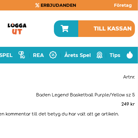
ERBJUDANDEN
Företag
TILL KASSAN
SPEL
REA
Årets Spel
Tips
|
|
|
Artnr.
Baden Legend Basketball Purple/Yellow sz 5
249
kr
en kommentar till det betyg du har valt att ge artikeln.