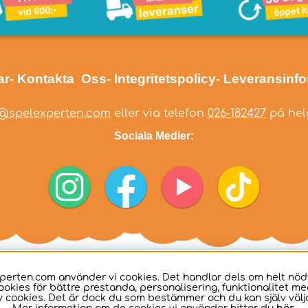
ar
- Kontakta Oss
- Integritetspolicy
- Leveransinf
@spelexperten.com
eller via telefon
026-182427
på helg
Sociala Medier:
perten.com använder vi cookies. Det handlar dels om helt nö
ookies för bättre prestanda, personalisering, funktionalitet me
 cookies. Det är dock du som bestämmer och du kan själv välja