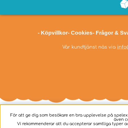
- Köpvillkor
- Cookies
- Frågor & Sv
Vår kundtjänst nås via
info
För att ge dig som besökare en bra upplevelse på spelex
även c
Svenska
Vi rekommenderar att du accepterar samtliga typer av