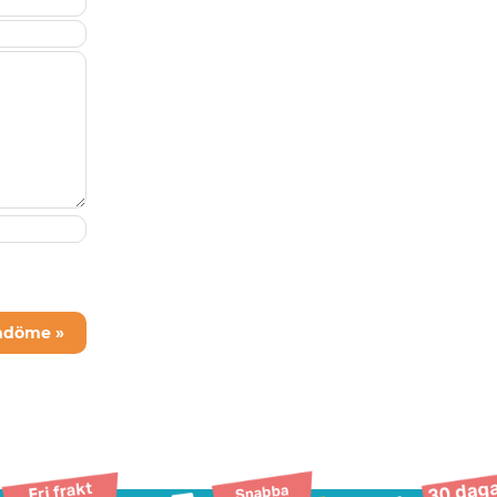
mdöme »