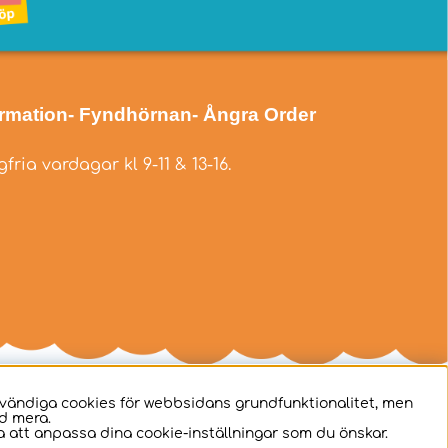
ormation
- Fyndhörnan
- Ångra Order
fria vardagar kl 9-11 & 13-16.
dvändiga cookies för webbsidans grundfunktionalitet, men
d mera.
 att anpassa dina cookie-inställningar som du önskar.