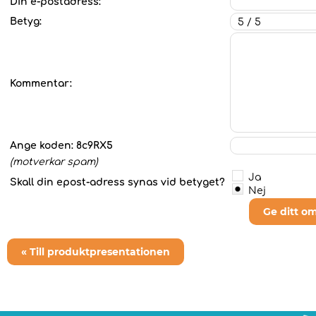
Din e-postadress:
Betyg:
Kommentar:
Ange koden:
8c9RX5
(motverkar spam)
Ja
Skall din epost-adress synas vid betyget?
Nej
Ge ditt o
« Till produktpresentationen