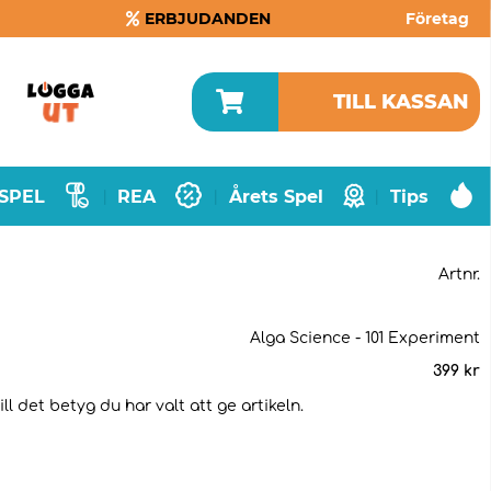
ERBJUDANDEN
Företag
TILL KASSAN
SPEL
REA
Årets Spel
Tips
|
|
|
Artnr.
Alga Science - 101 Experiment
399
kr
l det betyg du har valt att ge artikeln.