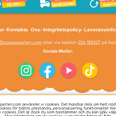
ar
- Kontakta Oss
- Integritetspolicy
- Leveransinf
@spelexperten.com
eller via telefon
026-182427
på helg
Sociala Medier:
perten.com använder vi cookies. Det handlar dels om helt nö
ookies för bättre prestanda, personalisering, funktionalitet me
 cookies. Det är dock du som bestämmer och du kan själv välja