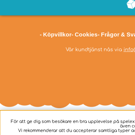
- Köpvillkor
- Cookies
- Frågor & Sv
Vår kundtjänst nås via
info
För att ge dig som besökare en bra upplevelse på spelex
även c
Svenska
Vi rekommenderar att du accepterar samtliga typer av