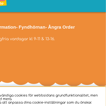
ormation
- Fyndhörnan
- Ångra Order
fria vardagar kl 9-11 & 13-16.
dvändiga cookies för webbsidans grundfunktionalitet, men
d mera.
 att anpassa dina cookie-inställningar som du önskar.