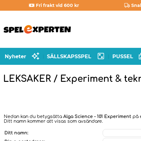
Fri frakt vid 600 kr
Sna
Nyheter
SÄLLSKAPSSPEL
PUSSEL
|
|
LEKSAKER / Experiment & tek
Nedan kan du betygsätta
Alga Science - 101 Experiment
på e
Ditt namn kommer att visas som avsändare.
Ditt namn: