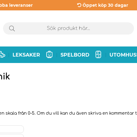
bba leveranser
Öppet köp 30 dagar
LEKSAKER
SPELBORD
UTOMHUS
|
|
|
nik
n skala från 0-5. Om du vill kan du även skriva en kommentar til