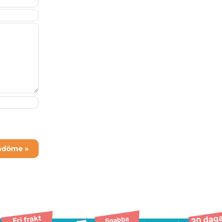
mdöme »