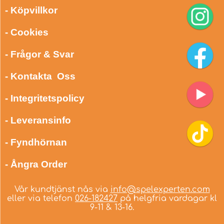
- Köpvillkor
- Cookies
- Frågor & Svar
- Kontakta Oss
- Integritetspolicy
- Leveransinfo
- Fyndhörnan
- Ångra Order
Vår kundtjänst nås via
info@spelexperten.com
eller via telefon
026-182427
på helgfria vardagar kl
9-11 & 13-16.