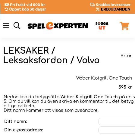
Fri frakt vid 600 kr
Snabba leveranser
Öppet köp 30 dagar
ERBJUDANDEN
LEKSAKER /
Artnr.
Leksaksfordon / Volvo
Weber Klotgrill One Touch
595
kr
Nedan kan du betygsätta
Weber Klotgrill One Touch
på en sk
5. Om du vill kan du även skriva en kommentar till det betyg 
att ge artikeln.
Ditt namn kommer att visas som avsändare.
Ditt namn:
Din e-postadress: